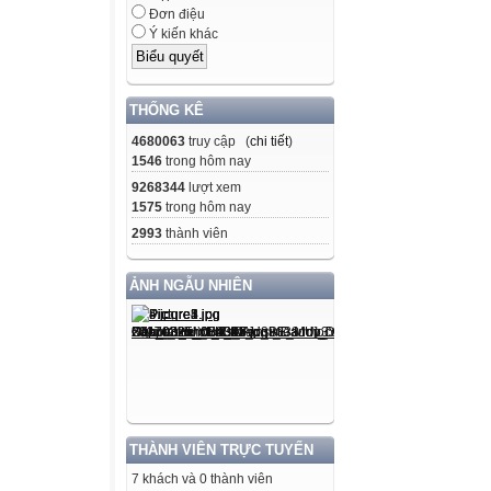
Đơn điệu
Ý kiến khác
THỐNG KÊ
4680063
truy cập (
chi tiết
)
1546
trong hôm nay
9268344
lượt xem
1575
trong hôm nay
2993
thành viên
ẢNH NGẪU NHIÊN
THÀNH VIÊN TRỰC TUYẾN
7 khách và 0 thành viên