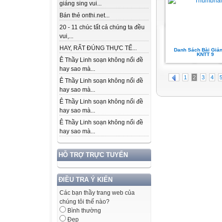
giáng sing vui...
Bán thẻ onthi.net...
20 - 11 chúc tất cả chúng ta đều
vui,...
HAY, RẤT ĐÚNG THỰC TẾ...
Danh Sách Bài Giả
KNTT 9
Ê Thầy Linh soạn không nổi đề
hay sao mà...
1
2
3
4
Ê Thầy Linh soạn không nổi đề
hay sao mà...
Ê Thầy Linh soạn không nổi đề
hay sao mà...
Ê Thầy Linh soạn không nổi đề
hay sao mà...
HỖ TRỢ TRỰC TUYẾN
ĐIỀU TRA Ý KIẾN
Các bạn thầy trang web của
chúng tôi thế nào?
Bình thường
Đẹp