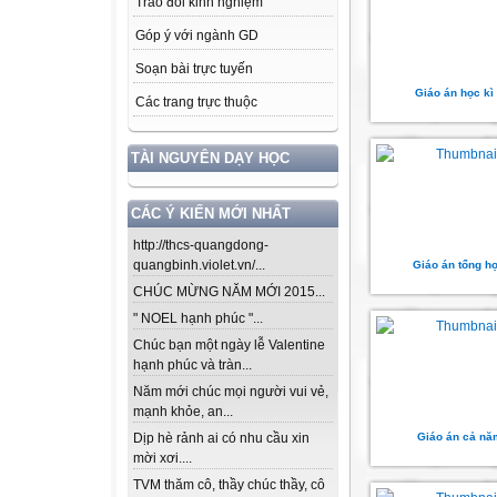
Trao đổi kinh nghiệm
Góp ý với ngành GD
Soạn bài trực tuyến
Giáo án học kì
Các trang trực thuộc
TÀI NGUYÊN DẠY HỌC
CÁC Ý KIẾN MỚI NHẤT
http://thcs-quangdong-
quangbinh.violet.vn/...
Giáo án tổng h
CHÚC MỪNG NĂM MỚI 2015...
" NOEL hạnh phúc "...
Chúc bạn một ngày lễ Valentine
hạnh phúc và tràn...
Năm mới chúc mọi người vui vẻ,
mạnh khỏe, an...
Giáo án cả nă
Dịp hè rảnh ai có nhu cầu xin
mời xơi....
TVM thăm cô, thầy chúc thầy, cô