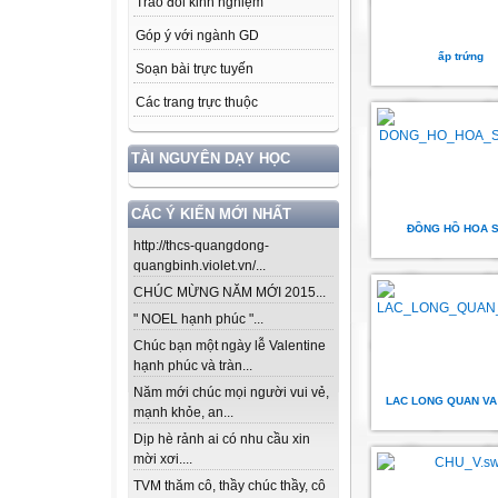
Trao đổi kinh nghiệm
Góp ý với ngành GD
ấp trứng
Soạn bài trực tuyến
Các trang trực thuộc
TÀI NGUYÊN DẠY HỌC
CÁC Ý KIẾN MỚI NHẤT
ĐỒNG HỒ HOA 
http://thcs-quangdong-
quangbinh.violet.vn/...
CHÚC MỪNG NĂM MỚI 2015...
" NOEL hạnh phúc "...
Chúc bạn một ngày lễ Valentine
hạnh phúc và tràn...
Năm mới chúc mọi người vui vẻ,
LAC LONG QUAN VA
mạnh khỏe, an...
Dịp hè rảnh ai có nhu cầu xin
mời xơi....
TVM thăm cô, thầy chúc thầy, cô