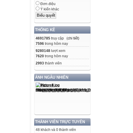
Đơn điệu
Ý kiến khác
THỐNG KÊ
4691785
truy cập (
chi tiết
)
7596
trong hôm nay
9280148
lượt xem
7620
trong hôm nay
2993
thành viên
ẢNH NGẪU NHIÊN
THÀNH VIÊN TRỰC TUYẾN
48 khách và 0 thành viên