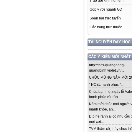
Trao đổi kinh nghiệm
Góp ý với ngành GD
Soạn bài trực tuyến
Các trang trực thuộc
TÀI NGUYÊN DẠY HỌC
CÁC Ý KIẾN MỚI NHẤT
http://thcs-quangdong-
quangbinh.violet.vn/...
CHÚC MỪNG NĂM MỚI 201
" NOEL hạnh phúc "...
Chúc bạn một ngày lễ Vale
hạnh phúc và tràn...
Năm mới chúc mọi người v
mạnh khỏe, an...
Dịp hè rảnh ai có nhu cầu 
mời xơi....
TVM thăm cô, thầy chúc thầ