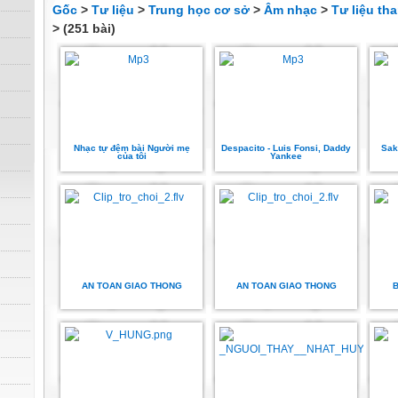
Gốc
>
Tư liệu
>
Trung học cơ sở
>
Âm nhạc
>
Tư liệu th
> (251 bài)
Nhạc tự đệm bài Người mẹ
Despacito - Luis Fonsi, Daddy
Sak
của tôi
Yankee
AN TOAN GIAO THONG
AN TOAN GIAO THONG
B