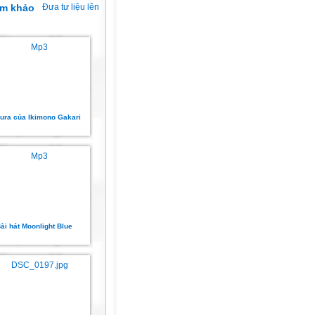
am khảo
Đưa tư liệu lên
ura của Ikimono Gakari
ài hát Moonlight Blue