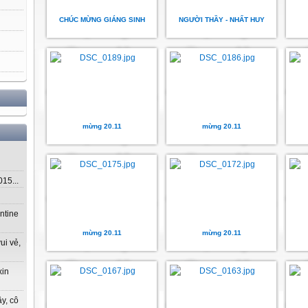
CHÚC MỪNG GIÁNG SINH
NGƯỜI THẦY - NHẤT HUY
mừng 20.11
mừng 20.11
5...
ntine
mừng 20.11
mừng 20.11
ui vẻ,
xin
y, cô