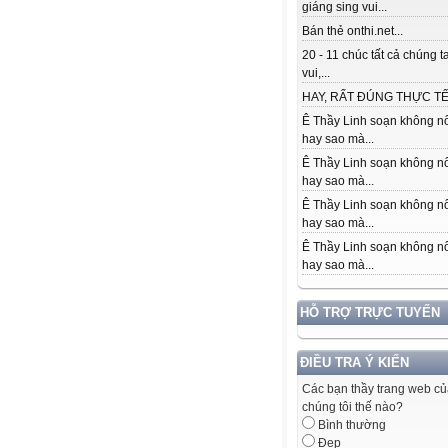
giáng sing vui...
Bán thẻ onthi.net...
20 - 11 chúc tất cả chúng t
vui,...
HAY, RẤT ĐÚNG THỰC TẾ.
Ê Thầy Linh soạn không nổ
hay sao mà...
Ê Thầy Linh soạn không nổ
hay sao mà...
Ê Thầy Linh soạn không nổ
hay sao mà...
Ê Thầy Linh soạn không nổ
hay sao mà...
HỖ TRỢ TRỰC TUYẾN
ĐIỀU TRA Ý KIẾN
Các bạn thầy trang web c
chúng tôi thế nào?
Bình thường
Đẹp