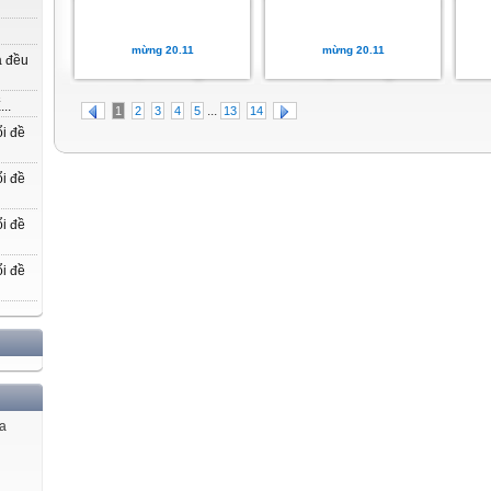
mừng 20.11
mừng 20.11
a đều
..
...
1
2
3
4
5
13
14
i đề
i đề
i đề
i đề
ủa