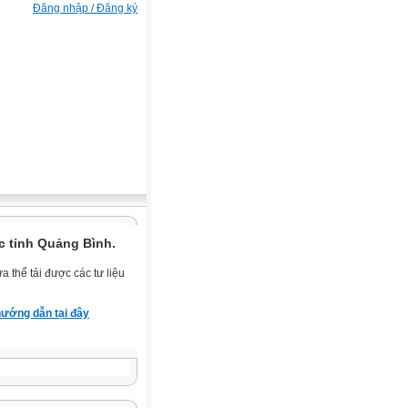
Đăng nhập / Đăng ký
c tỉnh Quảng Bình.
 thể tải được các tư liệu
ướng dẫn tại đây