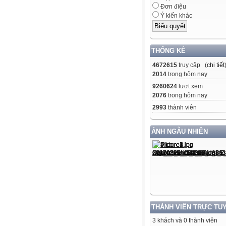
Đơn điệu
Ý kiến khác
THỐNG KÊ
4672615
truy cập (
chi tiết
2014
trong hôm nay
9260624
lượt xem
2076
trong hôm nay
2993
thành viên
ẢNH NGẪU NHIÊN
THÀNH VIÊN TRỰC TU
3 khách và 0 thành viên