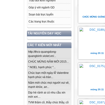
Trao đổi kinh nghiệm
Góp ý với ngành GD
Soạn bài trực tuyến
CHÚC MỪNG GIÁNG
Các trang trực thuộc
TÀI NGUYÊN DẠY HỌC
CÁC Ý KIẾN MỚI NHẤT
http://thcs-quangdong-
mừng 20.11
quangbinh.violet.vn/...
CHÚC MỪNG NĂM MỚI 2015...
" NOEL hạnh phúc "...
Chúc bạn một ngày lễ Valentine
hạnh phúc và tràn...
Năm mới chúc mọi người vui vẻ,
mạnh khỏe, an...
mừng 20.11
Dịp hè rảnh ai có nhu cầu xin
mời xơi....
TVM thăm cô, thầy chúc thầy, cô