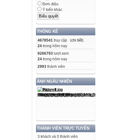
Đơn điệu
Ý kiến khác
THỐNG KÊ
4678541
truy cập (
chi tiết
)
24
trong hôm nay
9266793
lượt xem
24
trong hôm nay
2993
thành viên
ẢNH NGẪU NHIÊN
THÀNH VIÊN TRỰC TUYẾN
3 khách và 0 thành viên