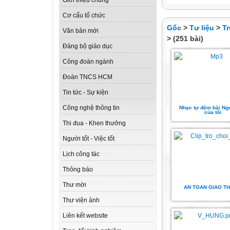
Giới thiệu chung
Cơ cấu tổ chức
Gốc
>
Tư liệu
>
T
Văn bản mới
> (251 bài)
Đảng bộ giáo dục
Công đoàn ngành
Đoàn TNCS HCM
Tin tức - Sự kiện
Công nghệ thông tin
Nhạc tự đệm bài Ng
của tôi
Thi đua - Khen thưởng
Người tốt - Việc tốt
Lịch công tác
Thông báo
Thư mời
AN TOAN GIAO T
Thư viện ảnh
Liên kết website