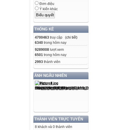
Đơn điệu
Ý kiến khác
THỐNG KÊ
4700463
truy cập (
chi tiết
)
6340
trong hôm nay
9289008
lượt xem
6501
trong hôm nay
2993
thành viên
ẢNH NGẪU NHIÊN
THÀNH VIÊN TRỰC TUYẾN
8 khách và 0 thành viên