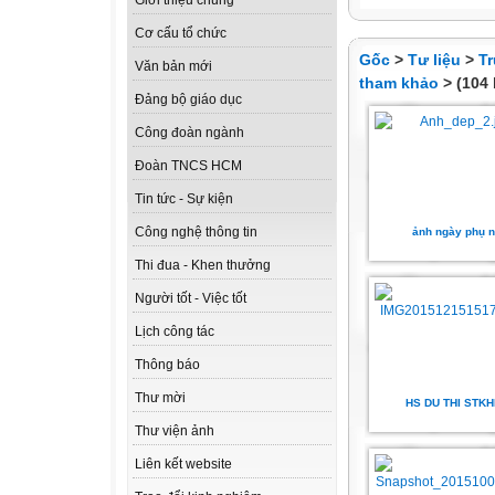
Giới thiệu chung
Cơ cấu tổ chức
Gốc
>
Tư liệu
>
T
Văn bản mới
tham khảo
> (104 
Đảng bộ giáo dục
Công đoàn ngành
Đoàn TNCS HCM
Tin tức - Sự kiện
Công nghệ thông tin
ảnh ngày phụ 
Thi đua - Khen thưởng
Người tốt - Việc tốt
Lịch công tác
Thông báo
Thư mời
HS DU THI STK
Thư viện ảnh
Liên kết website