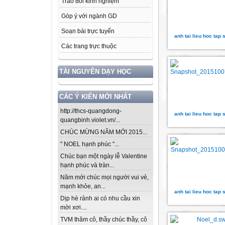
Trao đổi kinh nghiệm
Góp ý với ngành GD
Soạn bài trực tuyến
anh tai lieu hoc tap 
Các trang trực thuộc
TÀI NGUYÊN DẠY HỌC
CÁC Ý KIẾN MỚI NHẤT
http://thcs-quangdong-
anh tai lieu hoc tap 
quangbinh.violet.vn/...
CHÚC MỪNG NĂM MỚI 2015...
" NOEL hạnh phúc "...
Chúc bạn một ngày lễ Valentine
hạnh phúc và tràn...
Năm mới chúc mọi người vui vẻ,
mạnh khỏe, an...
anh tai lieu hoc tap 
Dịp hè rảnh ai có nhu cầu xin
mời xơi....
TVM thăm cô, thầy chúc thầy, cô