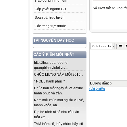
Trao đổi kinh nghiệm
Số lượt thích:
0 ngườ
Góp ý với ngành GD
Soạn bài trực tuyến
Các trang trực thuộc
TÀI NGUYÊN DẠY HỌC
Kích thước font
CÁC Ý KIẾN MỚI NHẤT
http://thcs-quangdong-
quangbinh.violet.vn/...
CHÚC MỪNG NĂM MỚI 2015...
" NOEL hạnh phúc "...
Đường dẫn
:
p
Chúc bạn một ngày lễ Valentine
Gửi ý kiến
hạnh phúc và tràn...
Năm mới chúc mọi người vui vẻ,
mạnh khỏe, an...
Dịp hè rảnh ai có nhu cầu xin
mời xơi....
TVM thăm cô, thầy chúc thầy, cô