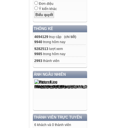
Đơn điệu
Ý kiến khác
THỐNG KÊ
4694129
truy cập (
chi tiết
)
9940
trong hôm nay
9282513
lượt xem
9985
trong hôm nay
2993
thành viên
ẢNH NGẪU NHIÊN
THÀNH VIÊN TRỰC TUYẾN
6 khách và 0 thành viên