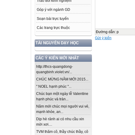
Trao đổi kinh nghiệm
Góp ý với ngành GD
Soạn bài trực tuyến
Các trang trực thuộc
Đường dẫn
:
p
Gửi ý kiến
TÀI NGUYÊN DẠY HỌC
CÁC Ý KIẾN MỚI NHẤT
http://thcs-quangdong-
quangbinh.violet.vn/...
CHÚC MỪNG NĂM MỚI 2015...
" NOEL hạnh phúc "...
Chúc bạn một ngày lễ Valentine
hạnh phúc và tràn...
Năm mới chúc mọi người vui vẻ,
mạnh khỏe, an...
Dịp hè rảnh ai có nhu cầu xin
mời xơi....
TVM thăm cô, thầy chúc thầy, cô