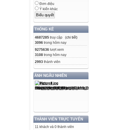
Đơn điệu
Ý kiến khác
THỐNG KÊ
4687285
truy cập (
chi tiết
)
3096
trong hôm nay
9275636
lượt xem
3108
trong hôm nay
2993
thành viên
ẢNH NGẪU NHIÊN
THÀNH VIÊN TRỰC TUYẾN
11 khách và 0 thành viên