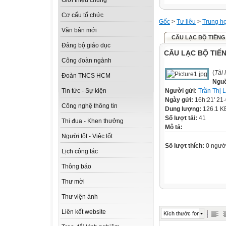
Giới thiệu chung
Cơ cấu tổ chức
Gốc
>
Tư liệu
>
Trung h
Văn bản mới
CÂU LẠC BỘ TIẾNG
Đảng bộ giáo dục
CÂU LẠC BỘ TIẾ
Công đoàn ngành
(
Tài 
Đoàn TNCS HCM
Ngu
Người gửi:
Trần Thị 
Tin tức - Sự kiện
Ngày gửi:
16h:21' 21
Công nghệ thông tin
Dung lượng:
126.1 K
Số lượt tải:
41
Thi đua - Khen thưởng
Mô tả:
Người tốt - Việc tốt
Số lượt thích:
0 ngườ
Lịch công tác
Thông báo
Thư mời
Thư viện ảnh
Liên kết website
Kích thước font