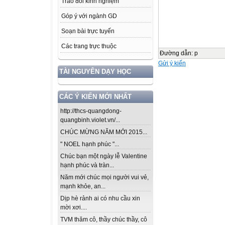
Trao đổi kinh nghiệm
Góp ý với ngành GD
Soạn bài trực tuyến
Các trang trực thuộc
Đường dẫn
:
p
Gửi ý kiến
TÀI NGUYÊN DẠY HỌC
CÁC Ý KIẾN MỚI NHẤT
http://thcs-quangdong-
quangbinh.violet.vn/...
CHÚC MỪNG NĂM MỚI 2015...
" NOEL hạnh phúc "...
Chúc bạn một ngày lễ Valentine
hạnh phúc và tràn...
Năm mới chúc mọi người vui vẻ,
mạnh khỏe, an...
Dịp hè rảnh ai có nhu cầu xin
mời xơi....
TVM thăm cô, thầy chúc thầy, cô