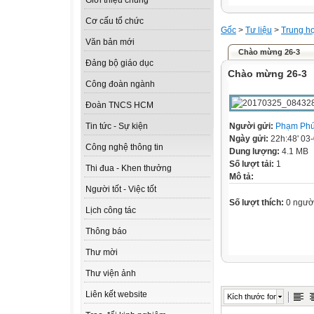
Giới thiệu chung
Cơ cấu tổ chức
Gốc
>
Tư liệu
>
Trung h
Văn bản mới
Chào mừng 26-3
Đảng bộ giáo dục
Chào mừng 26-3
Công đoàn ngành
Đoàn TNCS HCM
Người gửi:
Phạm Phú
Tin tức - Sự kiện
Ngày gửi:
22h:48' 03
Công nghệ thông tin
Dung lượng:
4.1 MB
Số lượt tải:
1
Thi đua - Khen thưởng
Mô tả:
Người tốt - Việc tốt
Số lượt thích:
0 ngườ
Lịch công tác
Thông báo
Thư mời
Thư viện ảnh
Liên kết website
Kích thước font