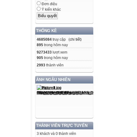
Đơn điệu
Ý kiến khác
THỐNG KÊ
4685084
truy cập (
chi tiết
)
895
trong hôm nay
9273433
lượt xem
905
trong hôm nay
2993
thành viên
ẢNH NGẪU NHIÊN
THÀNH VIÊN TRỰC TUYẾN
3 khách và 0 thành viên