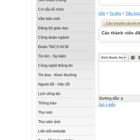
Giới thiệu chung
Cơ cấu tổ chức
Gốc
>
Tư liệu
>
Tiểu học
Văn bản mới
Câu chuyện cậu bé mũ
Đảng bộ giáo dục
Các thành viên đã
Công đoàn ngành
Đoàn TNCS HCM
Tin tức - Sự kiện
Kích thước font
Công nghệ thông tin
Thi đua - Khen thưởng
Người tốt - Việc tốt
Lịch công tác
Đường dẫn
:
p
Thông báo
Gửi ý kiến
Thư mời
Thư viện ảnh
Liên kết website