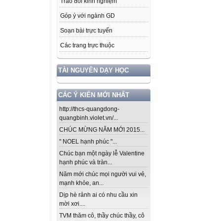
Trao đổi kinh nghiệm
Góp ý với ngành GD
Soạn bài trực tuyến
Các trang trực thuộc
TÀI NGUYÊN DẠY HỌC
CÁC Ý KIẾN MỚI NHẤT
http://thcs-quangdong-
quangbinh.violet.vn/...
CHÚC MỪNG NĂM MỚI 2015...
" NOEL hạnh phúc "...
Chúc bạn một ngày lễ Valentine
hạnh phúc và tràn...
Năm mới chúc mọi người vui vẻ,
mạnh khỏe, an...
Dịp hè rảnh ai có nhu cầu xin
mời xơi....
TVM thăm cô, thầy chúc thầy, cô