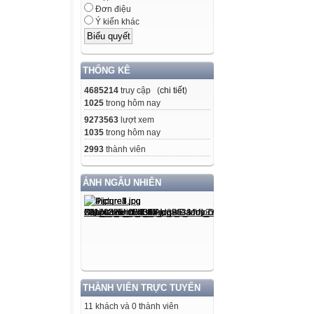
Đơn điệu
Ý kiến khác
THỐNG KÊ
4685214
truy cập (
chi tiết
)
1025
trong hôm nay
9273563
lượt xem
1035
trong hôm nay
2993
thành viên
ẢNH NGẪU NHIÊN
THÀNH VIÊN TRỰC TUYẾN
11 khách và 0 thành viên