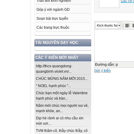
Trao đổi kinh nghiệm
Lưu Thị
Góp ý với ngành GD
Soạn bài trực tuyến
Kích thước font
Các trang trực thuộc
TÀI NGUYÊN DẠY HỌC
CÁC Ý KIẾN MỚI NHẤT
Đường dẫn
:
p
http://thcs-quangdong-
Gửi ý kiến
quangbinh.violet.vn/...
CHÚC MỪNG NĂM MỚI 2015...
" NOEL hạnh phúc "...
Chúc bạn một ngày lễ Valentine
hạnh phúc và tràn...
Năm mới chúc mọi người vui vẻ,
mạnh khỏe, an...
Dịp hè rảnh ai có nhu cầu xin
mời xơi....
TVM thăm cô, thầy chúc thầy, cô