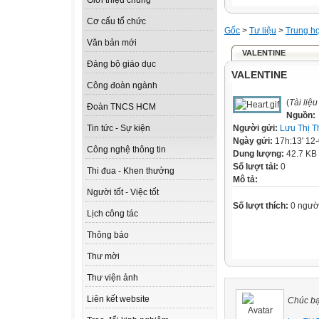
Giới thiệu chung
Cơ cấu tổ chức
Gốc
>
Tư liệu
>
Trung h
Văn bản mới
VALENTINE
Đảng bộ giáo dục
VALENTINE
Công đoàn ngành
(
Tài liệ
Đoàn TNCS HCM
Nguồn:
Người gửi:
Lưu Thị 
Tin tức - Sự kiện
Ngày gửi:
17h:13' 12
Công nghệ thông tin
Dung lượng:
42.7 KB
Số lượt tải:
0
Thi đua - Khen thưởng
Mô tả:
Người tốt - Việc tốt
Số lượt thích:
0 ngườ
Lịch công tác
Thông báo
Thư mời
Thư viện ảnh
Liên kết website
Chúc bạ