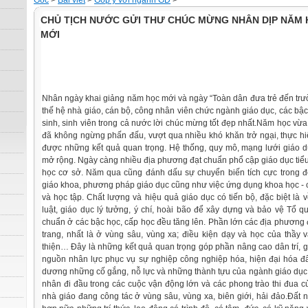
Gốc
>
Bài viết
>
Góp ý với ngành GD
>
CHỦ TỊCH NƯỚC GỬI THƯ CHÚC MỪNG NHÂN DỊP NĂM
MỚI
Nhân ngày khai giảng năm học mới và ngày “Toàn dân đưa trẻ đến trường
thế hệ nhà giáo, cán bộ, công nhân viên chức ngành giáo dục, các bậ
sinh, sinh viên trong cả nước lời chúc mừng tốt đẹp nhất.
Năm học vừa 
đã không ngừng phấn đấu, vượt qua nhiều khó khăn trở ngại, thực hiệ
được những kết quả quan trọng. Hệ thống, quy mô, mạng lưới giáo dụ
mở rộng. Ngày càng nhiều địa phương đạt chuẩn phổ cập giáo dục tiểu
học cơ sở. Năm qua cũng đánh dấu sự chuyển biến tích cực trong đ
giáo khoa, phương pháp giáo dục cũng như việc ứng dụng khoa học - 
và học tập. Chất lượng và hiệu quả giáo dục có tiến bộ, đặc biệt là
luật, giáo dục lý tưởng, ý chí, hoài bão để xây dựng và bảo vệ Tổ q
chuẩn ở các bậc học, cấp học đều tăng lên. Phần lớn các địa phương
trang, nhất là ở vùng sâu, vùng xa; điều kiện dạy và học của thầy 
thiện… Đây là những kết quả quan trọng góp phần nâng cao dân trí, g
nguồn nhân lực phục vụ sự nghiệp công nghiệp hóa, hiện đại hóa đất 
dương những cố gắng, nỗ lực và những thành tựu của ngành giáo dục, đ
nhân đi đầu trong các cuộc vận động lớn và các phong trào thi đua 
nhà giáo đang công tác ở vùng sâu, vùng xa, biên giới, hải đảo.
Đất n