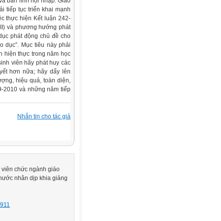
và bản lĩnh hội nhập. Giáo
i tiếp tục triển khai mạnh
c thực hiện Kết luận 242-
VIII) và phương hướng phát
dục phát động chủ đề cho
o dục”. Mục tiêu này phải
h hiện thực trong năm học
sinh viên hãy phát huy các
yết hơn nữa; hãy dấy lên
ượng, hiệu quả, toàn diện,
9-2010 và những năm tiếp
Nhắn tin cho tác giả
ộ viên chức ngành giáo
 nước nhân dịp khia giảng
1911