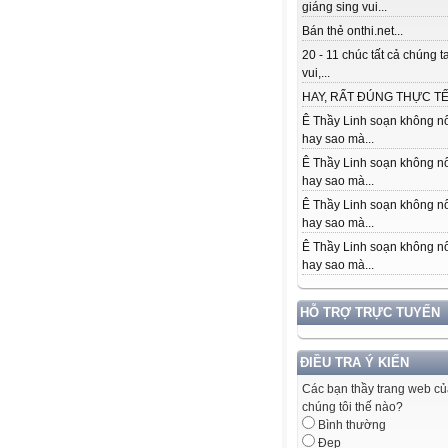
giáng sing vui...
Bán thẻ onthi.net...
20 - 11 chúc tất cả chúng t
vui,...
HAY, RẤT ĐÚNG THỰC TẾ.
Ê Thầy Linh soạn không nổ
hay sao mà...
Ê Thầy Linh soạn không nổ
hay sao mà...
Ê Thầy Linh soạn không nổ
hay sao mà...
Ê Thầy Linh soạn không nổ
hay sao mà...
HỖ TRỢ TRỰC TUYẾN
ĐIỀU TRA Ý KIẾN
Các bạn thầy trang web c
chúng tôi thế nào?
Bình thường
Đẹp