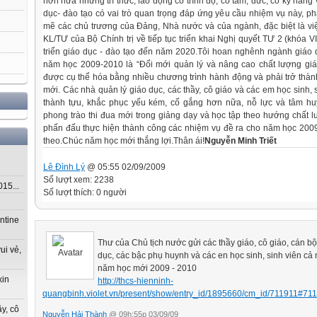
hơn nữa những trí thức, lao động có trình độ, có tâm, đức, có kỹ năng 
dục- đào tạo có vai trò quan trọng đáp ứng yêu cầu nhiệm vụ này, phả
mẽ các chủ trương của Đảng, Nhà nước và của ngành, đặc biệt là việ
KL/TƯ của Bộ Chính trị về tiếp tục triển khai Nghị quyết TƯ 2 (khóa 
triển giáo dục - đào tạo đến năm 2020.
Tôi hoan nghênh ngành giáo 
năm học 2009-2010 là “Đổi mới quản lý và nâng cao chất lượng giá
được cụ thể hóa bằng nhiều chương trình hành động và phải trở thàn
mới. Các nhà quản lý giáo dục, các thầy, cô giáo và các em học sinh, 
thành tựu, khắc phục yếu kém, cố gắng hơn nữa, nỗ lực và tâm hu
phong trào thi đua mới trong giảng dạy và học tập theo hướng chất l
phấn đấu thực hiện thành công các nhiệm vụ đề ra cho năm học 200
theo.
Chúc năm học mới thắng lợi.
Thân ái!
Nguyễn Minh Triết
Lê Đình Lý
@ 05:55 02/09/2009
Số lượt xem: 2238
5...
Số lượt thích: 0 người
ntine
Thư của Chủ tịch nước gửi các thầy giáo, cô giáo, cán b
ui vẻ,
dục, các bậc phụ huynh và các en học sinh, sinh viên cả
năm học mới 2009 - 2010
xin
http://thcs-hienninh-
quangbinh.violet.vn/present/show/entry_id/1895660/cm_id/711911#71
y, cô
Nguyễn Hải Thành
@ 09h:55p 03/09/09