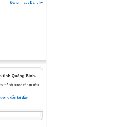
Đăng nhập / Đăng ký
c tỉnh Quảng Bình.
 thể tải được các tư liệu
ướng dẫn tại đây