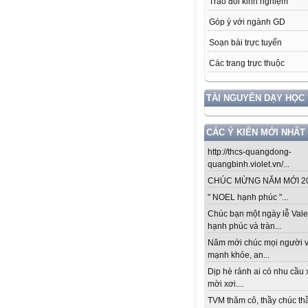
Trao đổi kinh nghiệm
Góp ý với ngành GD
Soạn bài trực tuyến
Các trang trực thuộc
TÀI NGUYÊN DẠY HỌC
CÁC Ý KIẾN MỚI NHẤT
http://thcs-quangdong-
quangbinh.violet.vn/...
CHÚC MỪNG NĂM MỚI 201
" NOEL hạnh phúc "...
Chúc bạn một ngày lễ Vale
hạnh phúc và tràn...
Năm mới chúc mọi người v
mạnh khỏe, an...
Dịp hè rảnh ai có nhu cầu 
mời xơi....
TVM thăm cô, thầy chúc thầ