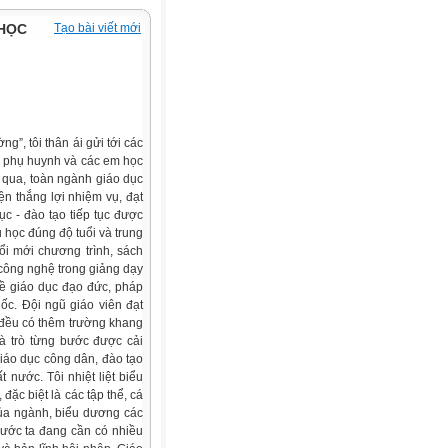
 HỌC
Tạo bài viết mới
”, tôi thân ái gửi tới các
c phụ huynh và các em học
qua, toàn ngành giáo dục
n thắng lợi nhiệm vụ, đạt
c - đào tạo tiếp tục được
 học đúng độ tuổi và trung
ổi mới chương trình, sách
công nghệ trong giảng dạy
 về giáo dục đạo đức, pháp
uốc. Đội ngũ giáo viên đạt
 đều có thêm trường khang
và trò từng bước được cải
iáo dục công dân, đào tạo
nước. Tôi nhiệt liệt biểu
ặc biệt là các tập thể, cá
của ngành, biểu dương các
ước ta đang cần có nhiều