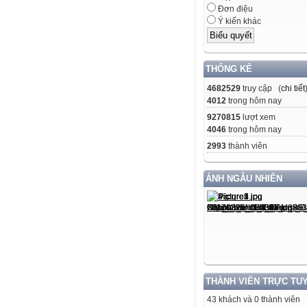
Đơn điệu
Ý kiến khác
THỐNG KÊ
4682529
truy cập (
chi tiết
4012
trong hôm nay
9270815
lượt xem
4046
trong hôm nay
2993
thành viên
ẢNH NGẪU NHIÊN
THÀNH VIÊN TRỰC TU
43 khách và 0 thành viên