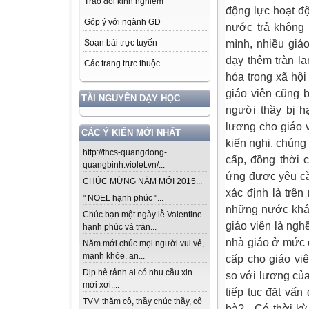
Trao đổi kinh nghiệm
động lực hoạt đ
Góp ý với ngành GD
nước trả không
mình, nhiều giá
Soạn bài trực tuyến
dạy thêm tràn la
Các trang trực thuộc
hóa trong xã hộ
giáo viên cũng b
TÀI NGUYÊN DẠY HỌC
người thầy bị hạ
lương cho giáo 
CÁC Ý KIẾN MỚI NHẤT
kiến nghị, chúng
http://thcs-quangdong-
cấp, đồng thời 
quangbinh.violet.vn/...
ứng được yêu cầ
CHÚC MỪNG NĂM MỚI 2015...
xác định là trên
" NOEL hạnh phúc "...
những nước khác
Chúc bạn một ngày lễ Valentine
giáo viên là ng
hạnh phúc và tràn...
nhà giáo ở mức 
Năm mới chúc mọi người vui vẻ,
mạnh khỏe, an...
cấp cho giáo v
Dịp hè rảnh ai có nhu cầu xin
so với lương củ
mời xơi....
tiếp tục đặt vấn
TVM thăm cô, thầy chúc thầy, cô
bà? - Có thời k