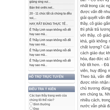
giáng sing vui...
nhất trong các n
Bán thẻ onthi.net...
được vấn đề như
20 - 11 chúc tất cả chúng ta đều
giải quyết vấn đề
vui,...
thầy, cô giáo gắ
HAY, RẤT ĐÚNG THỰC TẾ...
thì phải trả lươ
Ê Thầy Linh soạn không nổi đề
hay sao mà...
với thầy, cô gi
Ê Thầy Linh soạn không nổi đề
khá, giỏi không
hay sao mà...
chất lượng? Cái
Ê Thầy Linh soạn không nổi đề
cách giáo dục k
hay sao mà...
hóa, đạo đức xã h
Ê Thầy Linh soạn không nổi đề
hội tốt hơn. - Đ
hay sao mà...
viên, huy động 
Theo bà, vấn đề
HỖ TRỢ TRỰC TUYẾN
được nhìn nhận n
chủ trương đúng.
ĐIỀU TRA Ý KIẾN
em chúng ta, Nh
Các bạn thầy trang web của
nhiều cách, tron
chúng tôi thế nào?
Bình thường
nước vẫn phải đả
Đẹp