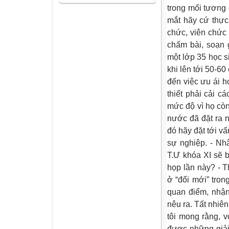
trong mối tương
mắt hãy cứ thực
chức, viên chức 
chấm bài, soạn 
một lớp 35 học s
khi lên tới 50-6
đến việc ưu ái 
thiết phải cải c
mức độ vì họ còn
nước đã đặt ra n
đó hãy đặt tới v
sự nghiệp. - Nh
T.Ư khóa XI sẽ b
họp lần này? - T
ở “đổi mới” tro
quan điểm, nhận
nêu ra. Tất nhiê
tôi mong rằng, v
được những giải