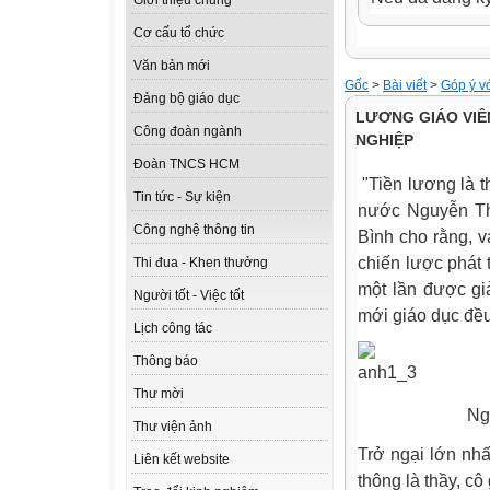
Giới thiệu chung
Cơ cấu tổ chức
Văn bản mới
Gốc
>
Bài viết
>
Góp ý v
Đảng bộ giáo dục
LƯƠNG GIÁO VIÊ
Công đoàn ngành
NGHIỆP
Đoàn TNCS HCM
"Tiền lương là t
Tin tức - Sự kiện
nước Nguyễn Th
Công nghệ thông tin
Bình cho rằng, v
chiến lược phát 
Thi đua - Khen thưởng
một lần được gi
Người tốt - Việc tốt
mới giáo dục đề
Lịch công tác
Thông báo
Thư mời
Nguyên Phó 
Thư viện ảnh
Trở ngại lớn nhấ
Liên kết website
thông là thầy, c