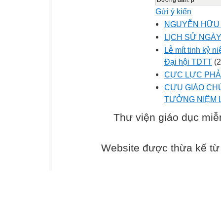
Gửi ý kiến
NGUYỄN HỮU 
LỊCH SỬ NGÀY 
Lễ mít tinh kỷ 
Đại hội TDTT
(2
CỰC LỰC PHẢN
CỰU GIÁO CH
TƯỞNG NIỆM L
Thư viện giáo dục miễ
Website được thừa kế t