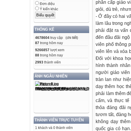
phân cấp giáo v
Đơn điệu
giỏi, dù trẻ, nh
Ý kiến khác
- Ở đây có hai v
làm lâu trong ng
THỐNG KÊ
phải đặt ra vấn
đến đâu đãi ngộ
4678604
truy cập (
chi tiết
)
87
trong hôm nay
viên phổ thông ph
9266857
lượt xem
viên lên và xóa 
88
trong hôm nay
Đối với khoa họ
2993
thành viên
hình thành nhân
người giáo viên
ẢNH NGẪU NHIÊN
tràn lan như hiệ
dạy thêm học th
phải làm thêm để
cấm, và thực tế
thỏa đáng đãi n
tươm tất, đàng h
THÀNH VIÊN TRỰC TUYẾN
không dạy thêm 
1 khách và 0 thành viên
quốc gia có hạn.