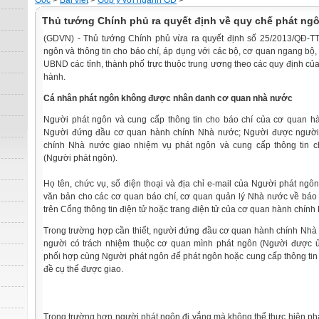
Gốc
>
Bài viết
>
Góp ý với ngành GD
>
Thủ tướng Chính phủ ra quyết định về quy chế phát ng
(GDVN) - Thủ tướng Chính phủ vừa ra quyết định số 25/2013/QĐ-T
ngôn và thông tin cho báo chí, áp dụng với các bộ, cơ quan ngang bộ
UBND các tỉnh, thành phố trực thuộc trung ương theo các quy định của
hành.
Cá nhân phát ngôn không được nhân danh cơ quan nhà nước
Người phát ngôn và cung cấp thông tin cho báo chí của cơ quan 
Người đứng đầu cơ quan hành chính Nhà nước; Người được ngườ
chính Nhà nước giao nhiệm vụ phát ngôn và cung cấp thông tin c
(Người phát ngôn).
Họ tên, chức vụ, số điện thoại và địa chỉ e-mail của Người phát ng
văn bản cho các cơ quan báo chí, cơ quan quản lý Nhà nước về báo 
trên Cổng thông tin điện tử hoặc trang điện tử của cơ quan hành chính
Trong trường hợp cần thiết, người đứng đầu cơ quan hành chính Nhà
người có trách nhiệm thuộc cơ quan mình phát ngôn (Người được 
phối hợp cùng Người phát ngôn để phát ngôn hoặc cung cấp thông tin
đề cụ thể được giao.
Trong trường hợp người phát ngôn đi vắng mà không thể thực hiện ph