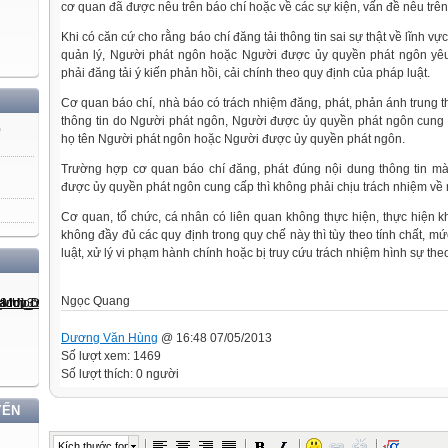
cơ quan đã được nêu trên báo chí hoặc về các sự kiện, vấn đề nêu trên
Khi có căn cứ cho rằng báo chí đăng tải thông tin sai sự thật về lĩnh v
quản lý, Người phát ngôn hoặc Người được ủy quyền phát ngôn yê
phải đăng tải ý kiến phản hồi, cải chính theo quy định của pháp luật.
Cơ quan báo chí, nhà báo có trách nhiệm đăng, phát, phản ánh trung 
thông tin do Người phát ngôn, Người được ủy quyền phát ngôn cung c
)
họ tên Người phát ngôn hoặc Người được ủy quyền phát ngôn.
Trường hợp cơ quan báo chí đăng, phát đúng nội dung thông tin m
được ủy quyền phát ngôn cung cấp thì không phải chịu trách nhiệm về n
Cơ quan, tổ chức, cá nhân có liên quan không thực hiện, thực hiện 
không đầy đủ các quy định trong quy chế này thì tùy theo tính chất, mứ
luật, xử lý vi phạm hành chính hoặc bị truy cứu trách nhiệm hình sự the
Ngọc Quang
Dương Văn Hùng
@ 16:48 07/05/2013
Số lượt xem: 1469
Số lượt thích: 0 người
YẾN
Kích thước font