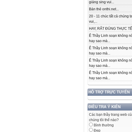
giáng sing vui...
Bán thẻ onthi.net...
20 - 11 chúc tất cả chúng t
vui,...
HAY, RẤT ĐÚNG THỰC TẾ.
Ê Thầy Linh soạn không nổ
hay sao mà...
Ê Thầy Linh soạn không nổ
hay sao mà...
Ê Thầy Linh soạn không nổ
hay sao mà...
Ê Thầy Linh soạn không nổ
hay sao mà...
HỖ TRỢ TRỰC TUYẾN
ĐIỀU TRA Ý KIẾN
Các bạn thầy trang web c
chúng tôi thế nào?
Bình thường
Đẹp