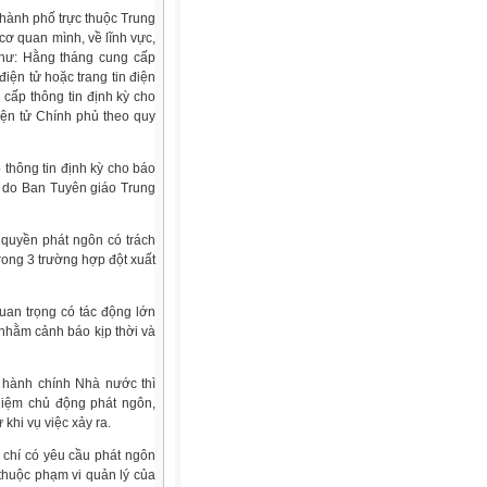
hành phố trực thuộc Trung
cơ quan mình, về lĩnh vực,
như: Hằng tháng cung cấp
điện tử hoặc trang tin điện
 cấp thông tin định kỳ cho
điện tử Chính phủ theo quy
thông tin định kỳ cho báo
ần do Ban Tuyên giáo Trung
quyền phát ngôn có trách
trong 3 trường hợp đột xuất
quan trọng có tác động lớn
nhằm cảnh báo kịp thời và
 hành chính Nhà nước thì
iệm chủ động phát ngôn,
 khi vụ việc xảy ra.
 chí có yêu cầu phát ngôn
 thuộc phạm vi quản lý của