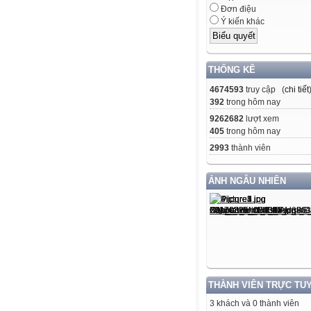
Đơn điệu
Ý kiến khác
THỐNG KÊ
4674593
truy cập (
chi tiết
392
trong hôm nay
9262682
lượt xem
405
trong hôm nay
2993
thành viên
ẢNH NGẪU NHIÊN
THÀNH VIÊN TRỰC TU
3 khách và 0 thành viên