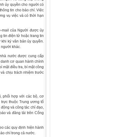
ính ủy quyền cho người có
hông tin cho báo chí. Việc
ng vụ việc và có thời hạn
ỉ e-mail của Người được ủy
tin điện tử hoặc trang tin
 khi ký văn bản ủy quyền.
 người khác.
h nhà nước được cung cấp
n danh cơ quan hành chính
í mật điều tra, bí mật công
í và chịu trách nhiệm trước
, phối hợp với các bộ, cơ
 trực thuộc Trung ương tổ
 động và công tác chỉ đạo,
báo và đăng tải trên Cổng
heo các quy định hiện hành
báo chí trong cả nước.