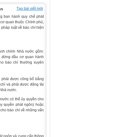
ôn
Tạo bài viết mới
Tg ban hành quy chế phát
, cơ quan thuộc Chính phủ,
 pháp luật về báo chí hiện
hành chính Nhà nước gồm:
i đứng đầu cơ quan hành
ho báo chí thường xuyên
ôn phải được công bố bằng
chí và phải được đăng tải
 Nhà nước.
 nước có thể ủy quyền cho
ủy quyền phát ngôn) hoặc
 cho báo chí về những vấn
át ngôn và cung cấp thông