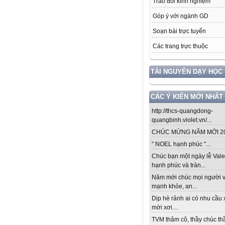
Trao đổi kinh nghiệm
Góp ý với ngành GD
Soạn bài trực tuyến
Các trang trực thuộc
TÀI NGUYÊN DẠY HỌC
CÁC Ý KIẾN MỚI NHẤT
http://thcs-quangdong-
quangbinh.violet.vn/...
CHÚC MỪNG NĂM MỚI 201
" NOEL hạnh phúc "...
Chúc bạn một ngày lễ Vale
hạnh phúc và tràn...
Năm mới chúc mọi người v
mạnh khỏe, an...
Dịp hè rảnh ai có nhu cầu 
mời xơi....
TVM thăm cô, thầy chúc thầ