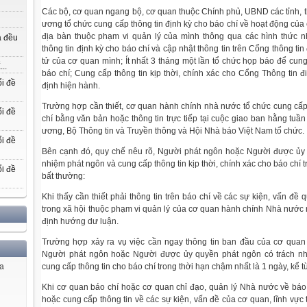
Các bộ, cơ quan ngang bộ, cơ quan thuộc Chính phủ, UBND các tỉnh, t
ương tổ chức cung cấp thông tin định kỳ cho báo chí về hoạt động của 
địa bàn thuộc phạm vi quản lý của mình thông qua các hình thức 
a đều
thông tin định kỳ cho báo chí và cập nhật thông tin trên Cổng thông tin 
tử của cơ quan mình; Ít nhất 3 tháng một lần tổ chức họp báo để cung
..
báo chí; Cung cấp thông tin kịp thời, chính xác cho Cổng Thông tin 
i đề
định hiện hành.
Trường hợp cần thiết, cơ quan hành chính nhà nước tổ chức cung cấp 
i đề
chí bằng văn bản hoặc thông tin trực tiếp tại cuộc giao ban hằng tu
ương, Bộ Thông tin và Truyền thông và Hội Nhà báo Việt Nam tổ chức.
i đề
Bên cạnh đó, quy chế nêu rõ, Người phát ngôn hoặc Người được ủy 
nhiệm phát ngôn và cung cấp thông tin kịp thời, chính xác cho báo chí 
i đề
bất thường:
Khi thấy cần thiết phải thông tin trên báo chí về các sự kiện, vấn đề 
trong xã hội thuộc phạm vi quản lý của cơ quan hành chính Nhà nước 
định hướng dư luận.
Trường hợp xảy ra vụ việc cần ngay thông tin ban đầu của cơ quan
Người phát ngôn hoặc Người được ủy quyền phát ngôn có trách nh
cung cấp thông tin cho báo chí trong thời hạn chậm nhất là 1 ngày, kể từ
ủa
Khi cơ quan báo chí hoặc cơ quan chỉ đạo, quản lý Nhà nước về báo
hoặc cung cấp thông tin về các sự kiện, vấn đề của cơ quan, lĩnh vực