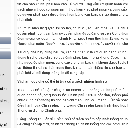
tin cho báo chí thì phải báo cáo để Người đứng đầu cơ quan hành ch
trách nhiệm thuộc cơ quan mình thực hiện việc phát ngôn và cung cấp t
ủy quyền phát ngôn được thực hiện bằng văn bản, chỉ áp dụng cho từ
nhất định.
Khi thực hiện ủy quyền thì họ tên, chức vụ, số điện thoại và địa ch
quyền phát ngôn, văn bản ủy quyền phải được đăng tải trên Cổng thông 
điện tử của cơ quan hành chính Nhà nước trong thời hạn 12 giờ kể từ
Người phát ngôn, Người được ủy quyền không được ủy quyền tiếp cho
Tại quy chế này cũng nêu rõ, các cá nhân của cơ quan hành chín
thông tin cho báo chí theo quy định pháp luật nhưng không được nhâ
nhà nước để phát ngôn, cung cấp thông tin báo chí; không được tiết lộ b
vụ, thông tin sai sự thật; trung thực khi cung cấp thông tin cho báo ch
phát luật về nội dung thông tin đã cung cấp.
5...
Vi phạm quy chế có thể bị truy cứu trách nhiệm hình sự
ntine
Theo quy chế thì Bộ trưởng, Chủ nhiệm Văn phòng Chính phủ chủ trì
quan ngang bộ, cơ quan thuộc Chính phủ, UBND các tỉnh, thành phố
chức cung cấp thông tin cho báo chí theo định kỳ 1 tháng 1 lần về hoạt
ui vẻ,
điều hành của Chính phủ, Thủ tướng Chính phủ bằng hình thức họp 
Thông tin điện tử Chính phủ.
xin
Cổng Thông tin điện tử Chính phủ có trách nhiệm cập nhật thông tin t
để cung cấp kịp thời, chính xác thông tin chính thống cho các cơ quan 
y, cô