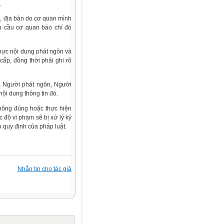
.
ực, địa bàn do cơ quan mình
u cầu cơ quan báo chí đó
thực nội dung phát ngôn và
ấp, đồng thời phải ghi rõ
à Người phát ngôn, Người
ội dung thông tin đó.
không đúng hoặc thực hiện
c độ vi phạm sẽ bị xử lý kỷ
o quy định của pháp luật.
Nhắn tin cho tác giả