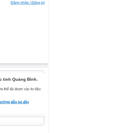
Đăng nhập / Đăng ký
c tỉnh Quảng Bình.
 thể tải được các tư liệu
ướng dẫn tại đây