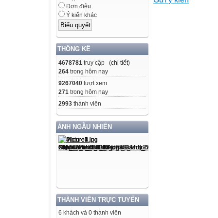
và
Đơn điệu
. Kết quả của đa
Ý kiến khác
thức B là
A.
. B.
THỐNG KÊ
.
4678781
truy cập (
chi tiết
)
C.
264
trong hôm nay
.
9267040
lượt xem
271
trong hôm nay
D.
2993
thành viên
.
Câu 3: Khai triể
ẢNH NGẪU NHIÊN
A.
ta được
.
C.
THÀNH VIÊN TRỰC TUYẾN
6 khách và 0 thành viên