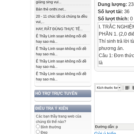
giáng sing vui...
Dung lượng:
23
Bán thẻ onthi.net...
Số lượt tải:
36
20 - 11 chúc tất cả chúng ta đều
Số lượt thích:
0
vui,...
I. TRẮC NGHIỆ
HAY, RẤT ĐÚNG THỰC TẾ...
PHẦN 1. (2,0 đi
Ê Thầy Linh soạn không nổi đề
Thí sinh trả lời 
hay sao mà...
phương án.
Ê Thầy Linh soạn không nổi đề
hay sao mà...
Câu 1: Đơn thức
Ê Thầy Linh soạn không nổi đề
là
hay sao mà...
A.
Ê Thầy Linh soạn không nổi đề
.
hay sao mà...
B.
Kích thước font
.
HỖ TRỢ TRỰC TUYẾN
C.
.
ĐIỀU TRA Ý KIẾN
D.
Các bạn thầy trang web của
.
chúng tôi thế nào?
Câu 2: Cho 2 đa
Đường dẫn
:
p
Bình thường
Đẹp
Gửi ý kiến