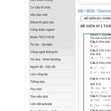
Giới thiệu chung
Cơ cấu tổ chức
Gốc
>
Đề thi
>
Trung họ
Văn bản mới
ĐỀ GIỮA KÌ 1 TOÁN 
Đảng bộ giáo dục
ĐỀ GIỮA KÌ 1 TOÁ
Công đoàn ngành
Đoàn TNCS HCM
Tin tức - Sự kiện
Công nghệ thông tin
Thi đua - Khen thưởng
Người tốt - Việc tốt
Lịch công tác
Thông báo
Thư mời
Thư viện ảnh
Liên kết website