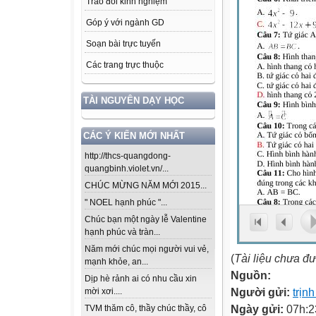
Trao đổi kinh nghiệm
Góp ý với ngành GD
Soạn bài trực tuyến
Các trang trực thuộc
TÀI NGUYÊN DẠY HỌC
CÁC Ý KIẾN MỚI NHẤT
http://thcs-quangdong-
quangbinh.violet.vn/...
CHÚC MỪNG NĂM MỚI 2015...
" NOEL hạnh phúc "...
Chúc bạn một ngày lễ Valentine
hạnh phúc và tràn...
Năm mới chúc mọi người vui vẻ,
(
Tài liệu chưa đ
mạnh khỏe, an...
Nguồn:
Dịp hè rảnh ai có nhu cầu xin
Người gửi:
trịn
mời xơi....
Ngày gửi:
07h:2
TVM thăm cô, thầy chúc thầy, cô