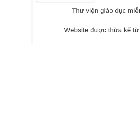
B.
Thư viện giáo dục miễ
.
D.
Website được thừa kế t
Câu 4 : Cho 2 đ
.
.
và
. Kết quả của đa
thức B là
A.
.
B.
C.
.