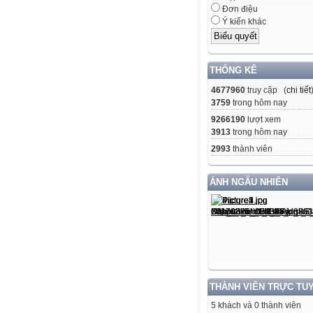
Đơn điệu
Ý kiến khác
THỐNG KÊ
4677960
truy cập (
chi tiết
3759
trong hôm nay
9266190
lượt xem
3913
trong hôm nay
2993
thành viên
ẢNH NGẪU NHIÊN
THÀNH VIÊN TRỰC TU
5 khách và 0 thành viên