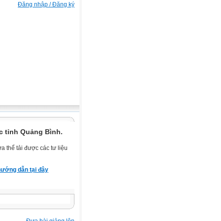
Đăng nhập / Đăng ký
c tỉnh Quảng Bình.
 thể tải được các tư liệu
ướng dẫn tại đây