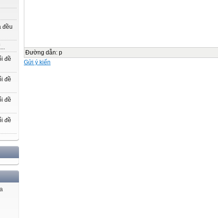
+ Dùng kéo cắt một hình tam giác thành hai
phần theo chiều cao
+ Ghép 2 mảnh vào tam giác còn lại
a đều
1
..
Đường dẫn
:
p
A
i đề
Gửi ý kiến
M
i đề
Chiều cao
i đề
N
i đề
2
B
H Cạnh đáy
C
ủa
• Hình chữ nhật NMCB có chiều dài bằng độ dài đáy BC
của hình tam giác ABC, có chiều rộng bằng chiều cao
AH của hình tam giác ABC.