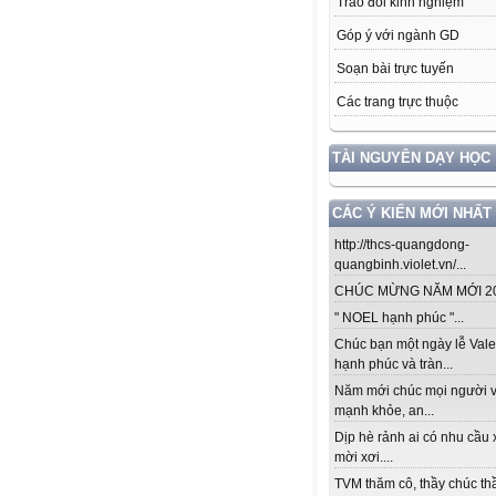
Trao đổi kinh nghiệm
Góp ý với ngành GD
Soạn bài trực tuyến
Các trang trực thuộc
TÀI NGUYÊN DẠY HỌC
CÁC Ý KIẾN MỚI NHẤT
http://thcs-quangdong-
quangbinh.violet.vn/...
CHÚC MỪNG NĂM MỚI 201
" NOEL hạnh phúc "...
Chúc bạn một ngày lễ Vale
hạnh phúc và tràn...
Năm mới chúc mọi người v
mạnh khỏe, an...
Dịp hè rảnh ai có nhu cầu 
mời xơi....
TVM thăm cô, thầy chúc thầ