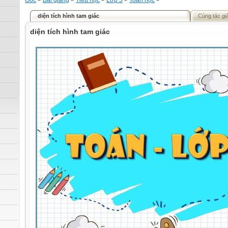
Gốc
>
Bài giảng
>
Tiểu học
>
Lớp 5
>
Toán học
>
diện tích hình tam giác
Cùng tác gi
diện tích hình tam giác