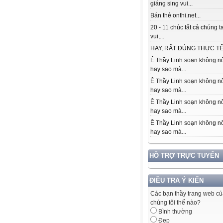
giáng sing vui...
Bán thẻ onthi.net...
20 - 11 chúc tất cả chúng t
vui,...
HAY, RẤT ĐÚNG THỰC TẾ.
Ê Thầy Linh soạn không nổ
hay sao mà...
Ê Thầy Linh soạn không nổ
hay sao mà...
Ê Thầy Linh soạn không nổ
hay sao mà...
Ê Thầy Linh soạn không nổ
hay sao mà...
HỖ TRỢ TRỰC TUYẾN
ĐIỀU TRA Ý KIẾN
Các bạn thầy trang web c
chúng tôi thế nào?
Bình thường
Đẹp