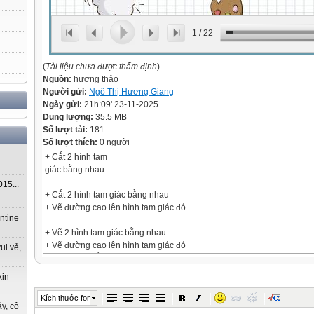
1
/
22
(
Tài liệu chưa được thẩm định
)
Nguồn:
hương thảo
Người gửi:
Ngô Thị Hương Giang
Ngày gửi:
21h:09' 23-11-2025
Dung lượng:
35.5 MB
Số lượt tải:
181
Số lượt thích:
0 người
+ Cắt 2 hình tam
giác bằng nhau
5...
+ Cắt 2 hình tam giác bằng nhau
+ Vẽ đường cao lên hình tam giác đó
ntine
+ Vẽ 2 hình tam giác bằng nhau
+ Vẽ đường cao lên hình tam giác đó
ui vẻ,
+ Dùng kéo cắt một hình tam giác
thành hai phần theo chiều cao
xin
+ Vẽ 2 hình tam giác bằng nhau
Kích thước font
y, cô
+ Vẽ đường cao lên hình tam giác đó