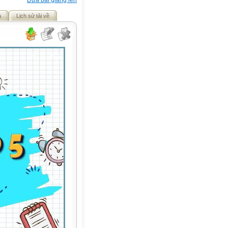
Đưa bài giảng lên
ả
Lịch sử tải về