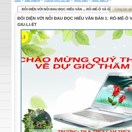
Gốc
>
Bài giảng
>
Trung học cơ sở
>
Ngữ văn
>
Ngữ văn 9
>
ĐỐI DIỆN VỚI NỖI ĐAU ĐỌC HIỂU VĂN ... RÔ-MÊ-Ô VÀ GIU-LI-ÉT
Cùng tác gi
ĐỐI DIỆN VỚI NỖI ĐAU ĐỌC HIỂU VĂN BẢN 1: RÔ-MÊ-Ô 
GIU-LI-ÉT