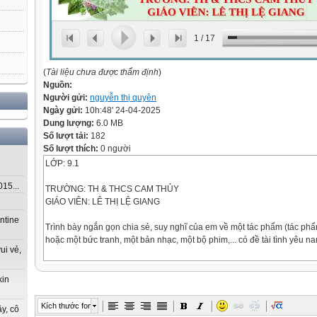
1
/
17
(
Tài liệu chưa được thẩm định
)
Nguồn:
Người gửi:
nguyễn thị quyên
Ngày gửi:
10h:48' 24-04-2025
Dung lượng:
6.0 MB
Số lượt tải:
182
Số lượt thích:
0 người
LỚP: 9.1
5...
TRƯỜNG: TH & THCS CAM THỦY
GIÁO VIÊN: LÊ THỊ LỆ GIANG
ntine
Trình bày ngắn gọn chia sẻ, suy nghĩ của em về một tác phẩm (tác ph
hoặc một bức tranh, một bản nhạc, một bộ phim,... có đề tài tình yêu 
ui vẻ,
* Một số tác phẩm (văn học, nghệ thuật) viết về đề
tài tình yêu:
xin
Lạc Long Quân – Âu Cơ
Kích thước font
y, cô
(Truyền thuyết Con Rồng cháu Tiên)