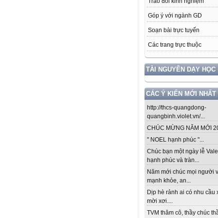
Trao đổi kinh nghiệm
Góp ý với ngành GD
Soạn bài trực tuyến
Các trang trực thuộc
TÀI NGUYÊN DẠY HỌC
CÁC Ý KIẾN MỚI NHẤT
http://thcs-quangdong-
quangbinh.violet.vn/...
CHÚC MỪNG NĂM MỚI 201
" NOEL hạnh phúc "...
Chúc bạn một ngày lễ Vale
hạnh phúc và tràn...
Năm mới chúc mọi người v
mạnh khỏe, an...
Dịp hè rảnh ai có nhu cầu 
mời xơi....
TVM thăm cô, thầy chúc thầ