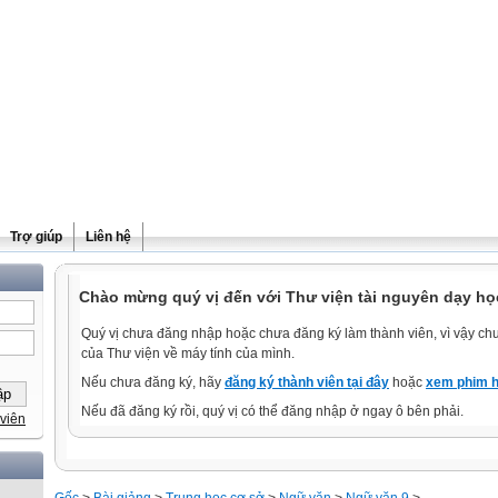
Trợ giúp
Liên hệ
Chào mừng quý vị đến với Thư viện tài nguyên dạy họ
Quý vị chưa đăng nhập hoặc chưa đăng ký làm thành viên, vì vậy chưa
của Thư viện về máy tính của mình.
Nếu chưa đăng ký, hãy
đăng ký thành viên tại đây
hoặc
xem phim h
Nếu đã đăng ký rồi, quý vị có thể đăng nhập ở ngay ô bên phải.
viên