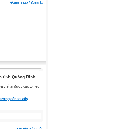
Đăng nhập / Đăng ký
c tỉnh Quảng Bình.
 thể tải được các tư liệu
ướng dẫn tại đây