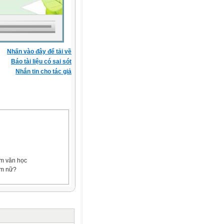
Nhấn vào đây để tải về
Báo tài liệu có sai sót
Nhắn tin cho tác giả
ẩm văn học
nam nữ?