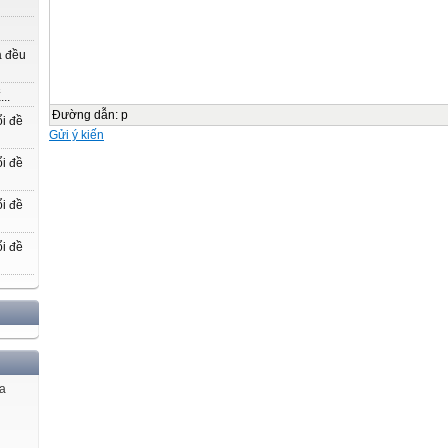
Mị Châu – Trọng Thủy
(Truyền thuyết Mỵ Châu Trọng Thủy)
a đều
* Một số tác phẩm (văn học, nghệ thuật) viết về đề
..
tài tình yêu:
Đường dẫn
:
p
i đề
Gửi ý kiến
Mắt biếc – Nguyễn Nhật Ánh
i đề
Tiếng chim hót trong bụi mận gai
– Colleen McCullough –
i đề
Bài 5: Đối diện với nỗi đau
i đề
- Chủ đề: Tên bài học “Đối diện với nỗi đau” gợi đến những nỗi đau, 
tình huống bi thảm mà con người phải chịu đựng trong cuộc sống và c
người đối mặt, vượt qua những thử thách nặng nề đó.
- Thể loại chính: bi kịch (văn bản 1, 2 là thể loại bi kịch; văn bản 3 kết n
chủ đề: truyện ngắn)
PHIẾU HỌC TẬP SỐ 1 (Thực hiện cá nhân ở nhà)
ủa
Hãy đọc phần Tri thức Ngữ văn (SGK tr 117)
và thực hiện các yêu cầu sau:
Bi kịch