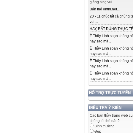
giáng sing vui...
Bán thẻ onthi.net...
20 - 11 chúc tất cả chúng t
vui,...
HAY, RẤT ĐÚNG THỰC TẾ.
Ê Thầy Linh soạn không nổ
hay sao mà...
Ê Thầy Linh soạn không nổ
hay sao mà...
Ê Thầy Linh soạn không nổ
hay sao mà...
Ê Thầy Linh soạn không nổ
hay sao mà...
HỖ TRỢ TRỰC TUYẾN
ĐIỀU TRA Ý KIẾN
Các bạn thầy trang web c
chúng tôi thế nào?
Bình thường
Đẹp