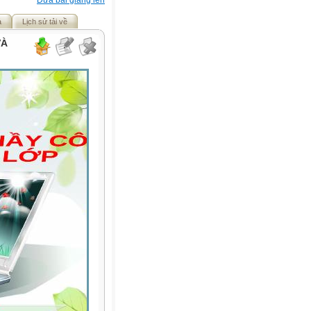
Đưa bài giảng lên
ả
Lịch sử tải về
VÀ