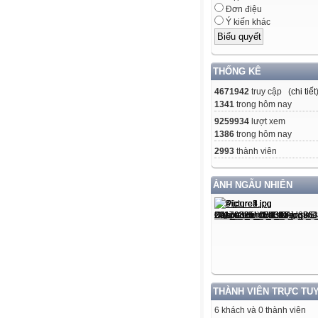
Đơn điệu
Ý kiến khác
THỐNG KÊ
4671942
truy cập (
chi tiết
1341
trong hôm nay
9259934
lượt xem
1386
trong hôm nay
2993
thành viên
ẢNH NGẪU NHIÊN
THÀNH VIÊN TRỰC TU
6 khách và 0 thành viên