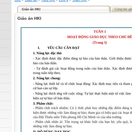
Gốc
>
Giáo án
>
Tiểu học
>
Lớp 4
>
Toán học
>
Giáo án HKI
Cùng tác gi
Giáo án HKI