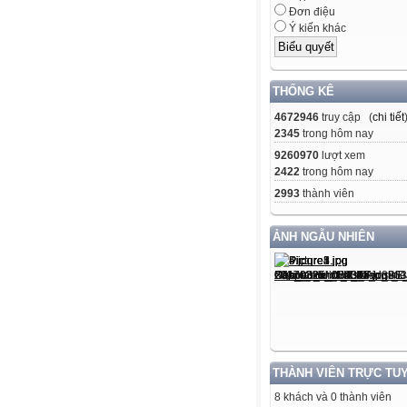
Đơn điệu
Ý kiến khác
THỐNG KÊ
4672946
truy cập (
chi tiết
2345
trong hôm nay
9260970
lượt xem
2422
trong hôm nay
2993
thành viên
ẢNH NGẪU NHIÊN
THÀNH VIÊN TRỰC TU
8 khách và 0 thành viên