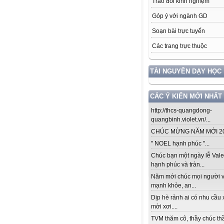
Trao đổi kinh nghiệm
Góp ý với ngành GD
Soạn bài trực tuyến
Các trang trực thuộc
TÀI NGUYÊN DẠY HỌC
CÁC Ý KIẾN MỚI NHẤT
http://thcs-quangdong-
quangbinh.violet.vn/...
CHÚC MỪNG NĂM MỚI 201
" NOEL hạnh phúc "...
Chúc bạn một ngày lễ Vale
hạnh phúc và tràn...
Năm mới chúc mọi người v
mạnh khỏe, an...
Dịp hè rảnh ai có nhu cầu 
mời xơi....
TVM thăm cô, thầy chúc thầ