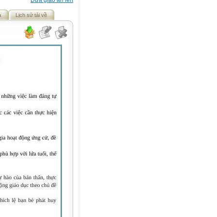
Đưa giáo án lên
ả
Lịch sử tải về