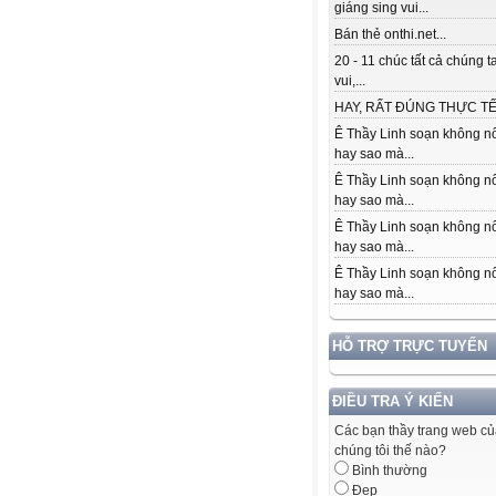
giáng sing vui...
Bán thẻ onthi.net...
20 - 11 chúc tất cả chúng t
vui,...
HAY, RẤT ĐÚNG THỰC TẾ.
Ê Thầy Linh soạn không nổ
hay sao mà...
Ê Thầy Linh soạn không nổ
hay sao mà...
Ê Thầy Linh soạn không nổ
hay sao mà...
Ê Thầy Linh soạn không nổ
hay sao mà...
HỖ TRỢ TRỰC TUYẾN
ĐIỀU TRA Ý KIẾN
Các bạn thầy trang web c
chúng tôi thế nào?
Bình thường
Đẹp