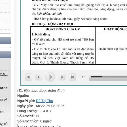
5...
1
/
6
ntine
(
Tài liệu chưa được thẩm định
)
Nguồn:
ui vẻ,
Người gửi:
Đỗ Thị Thu
Ngày gửi:
16h:22' 29-08-2025
Dung lượng:
33.4 KB
xin
Số lượt tải:
86
Số lượt thích:
0 người
y, cô