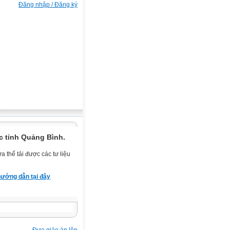
Đăng nhập / Đăng ký
c tỉnh Quảng Bình.
 thể tải được các tư liệu
ướng dẫn tại đây