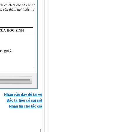
Nhấn vào đây để tải về
Báo tài liệu có sai sót
Nhắn tin cho tác giả