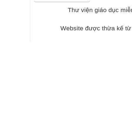
văn bản Chuyện
Thư viện giáo dục miễ
3. Phẩm chất
- Trung thực tro
con
Website được thừa kế t
người có phẩm ch
II. THIẾT BỊ D
1. Đối với giáo v
- Giáo án;
- SGK, SGV Ngữ
- Phiếu bài tập, t
- Tranh ảnh về t
- Bảng phân công
- Bảng giao nhiệ
2. Đối với học s
- SGK, SBT Ngữ
- Sách tham khảo
- Bảng giao nhiê
III. TIẾN TRÌN
A. HOẠT ĐỘNG