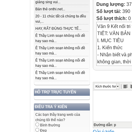
giáng sing vui...
Dung lượng:
37
Bán thẻ onthi.net...
Số lượt tải:
390
20 - 11 chúc tất cả chúng ta đều
Số lượt thích:
0
vui,...
Văn 9 Kết nối tri
HAY, RẤT ĐÚNG THỰC TẾ...
TIẾT: VĂN BẢ
Ê Thầy Linh soạn không nổi đề
I. MỤC TIÊU
hay sao mà...
1. Kiến thức
Ê Thầy Linh soạn không nổi đề
hay sao mà...
- Nhận biết và p
Ê Thầy Linh soạn không nổi đề
không gian, thời 
hay sao mà...
chuyện.
Ê Thầy Linh soạn không nổi đề
- Nêu được nội 
hay sao mà...
chi
Kích thước font
tiết tiêu biểu, đ
HỖ TRỢ TRỰC TUYẾN
phẩm.
- Vận dụng được 
ĐIỀU TRA Ý KIẾN
hiểu
Các bạn thầy trang web của
văn bản văn học
chúng tôi thế nào?
2. Năng lực
Đường dẫn
:
p
Bình thường
Đẹp
Gửi ý kiến