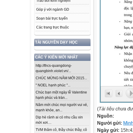
Trao đổi kinh nghiệm
Góp ý với ngành GD
Soạn bài trực tuyến
Các trang trực thuộc
TÀI NGUYÊN DẠY HỌC
CÁC Ý KIẾN MỚI NHẤT
http://thcs-quangdong-
quangbinh.violet.vn/...
CHÚC MỪNG NĂM MỚI 2015...
" NOEL hạnh phúc "...
Chúc bạn một ngày lễ Valentine
hạnh phúc và tràn...
Năm mới chúc mọi người vui vẻ,
(
Tài liệu chưa đ
mạnh khỏe, an...
Nguồn:
Dịp hè rảnh ai có nhu cầu xin
Người gửi:
Min
mời xơi....
Ngày gửi:
15h:4
TVM thăm cô, thầy chúc thầy, cô