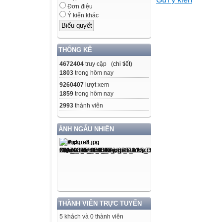
Năng lực chung
Đơn điệu
- Năng lực giao 
Ý kiến khác
độc lập hay theo
trong lớp.
- Năng lực tự ch
THỐNG KÊ
bạn, nhóm và GV.
4672404
truy cập (
chi tiết
)
- Giải quyết vấn
1803
trong hôm nay
nhóm, tư duy logi
9260407
lượt xem
1859
trong hôm nay
Năng lực đặc th
2993
thành viên
- Nhận biết và p
không gian, thời 
ẢNH NGẪU NHIÊN
chuyện trong v
- Nêu được nội 
chi
tiết tiêu biểu, đ
phẩm Chuyện ng
- Vận dụng được 
THÀNH VIÊN TRỰC TUYẾN
hiểu
5 khách và 0 thành viên