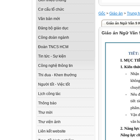
Giới thiệu chung
Cơ cấu tổ chức
Gốc
>
Giáo án
>
Trung h
Văn bản mới
Giáo án Ngữ Văn 9 Kế
Đảng bộ giáo dục
Giáo án Ngữ Văn 9
Công đoàn ngành
Đoàn TNCS HCM
Tin tức - Sự kiện
Công nghệ thông tin
Thi đua - Khen thưởng
Người tốt - Việc tốt
Lịch công tác
Thông báo
Thư mời
Thư viện ảnh
Liên kết website