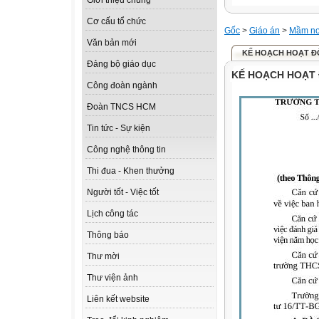
Giới thiệu chung
Cơ cấu tổ chức
Gốc
>
Giáo án
>
Mầm n
Văn bản mới
KẾ HOẠCH HOẠT ĐỘ
Đảng bộ giáo dục
KẾ HOẠCH HOẠT 
Công đoàn ngành
Đoàn TNCS HCM
Tin tức - Sự kiện
Công nghệ thông tin
Thi đua - Khen thưởng
Người tốt - Việc tốt
Lịch công tác
Thông báo
Thư mời
Thư viện ảnh
Liên kết website