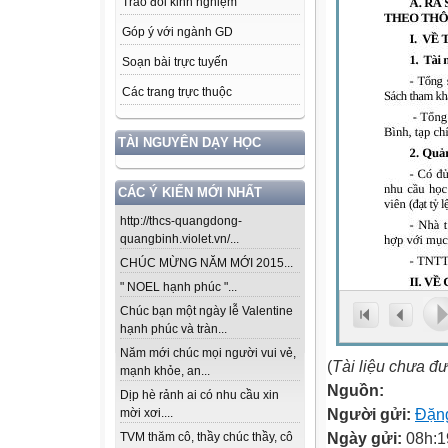
Trao đổi kinh nghiệm
Góp ý với ngành GD
Soạn bài trực tuyến
Các trang trực thuộc
TÀI NGUYÊN DẠY HỌC
CÁC Ý KIẾN MỚI NHẤT
http://thcs-quangdong-
quangbinh.violet.vn/...
CHÚC MỪNG NĂM MỚI 2015...
" NOEL hạnh phúc "...
Chúc bạn một ngày lễ Valentine
hạnh phúc và tràn...
Năm mới chúc mọi người vui vẻ,
(
Tài liệu chưa đ
mạnh khỏe, an...
Nguồn:
Dịp hè rảnh ai có nhu cầu xin
Người gửi:
Đặng
mời xơi....
Ngày gửi:
08h:1
TVM thăm cô, thầy chúc thầy, cô