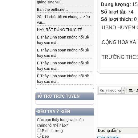
giáng sing vui...
Dung lượng:
15
Bán thẻ onthi.net...
Số lượt tải:
74
20 - 11 chúc tất cả chúng ta đều
Số lượt thích:
0
vui,...
UBND HUYỆN 
HAY, RẤT ĐÚNG THỰC TẾ...
Ê Thầy Linh soạn không nổi đề
CỘNG HÒA XÃ 
hay sao mà...
Ê Thầy Linh soạn không nổi đề
hay sao mà...
TRƯỜNG THC
Ê Thầy Linh soạn không nổi đề
hay sao mà...
Độc lập - Tự do
Ê Thầy Linh soạn không nổi đề
hay sao mà...
Số .../ KH-THCS
Kích thước font
HỖ TRỢ TRỰC TUYẾN
Quảng Đông, ngà
ĐIỀU TRA Ý KIẾN
KẾ HOẠCH
Các bạn thầy trang web của
CÔNG TÁC THƯ 
chúng tôi thế nào?
(theo Thông tư 
Đường dẫn
:
p
Bình thường
Đẹp
Gửi ý kiến