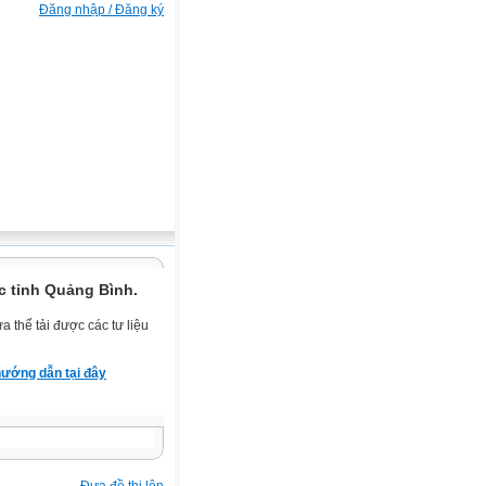
Đăng nhập / Đăng ký
c tỉnh Quảng Bình.
 thể tải được các tư liệu
ướng dẫn tại đây