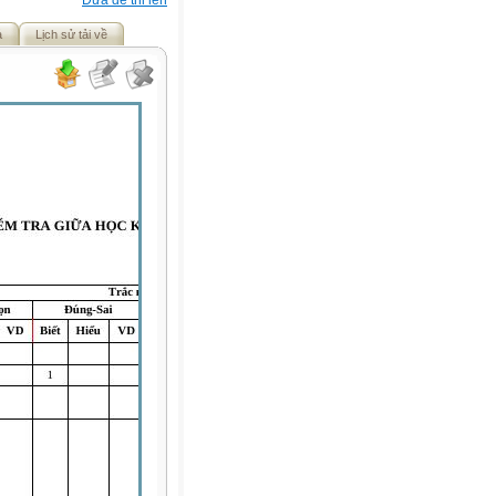
Đưa đề thi lên
ả
Lịch sử tải về