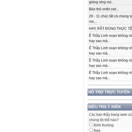
giáng sing vui...
Bán thẻ onthi.net...
20 - 11 chúc tất cả chúng t
vui,...
HAY, RẤT ĐÚNG THỰC TẾ.
Ê Thầy Linh soạn không nổ
hay sao mà...
Ê Thầy Linh soạn không nổ
hay sao mà...
Ê Thầy Linh soạn không nổ
hay sao mà...
Ê Thầy Linh soạn không nổ
hay sao mà...
HỖ TRỢ TRỰC TUYẾN
ĐIỀU TRA Ý KIẾN
Các bạn thầy trang web c
chúng tôi thế nào?
Bình thường
Đẹp