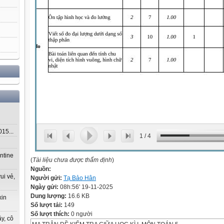
5...
1
/
4
ntine
(
Tài liệu chưa được thẩm định
)
Nguồn:
ui vẻ,
Người gửi:
Tạ Bảo Hân
Ngày gửi:
08h:56' 19-11-2025
Dung lượng:
16.6 KB
xin
Số lượt tải:
149
Số lượt thích:
0 người
y, cô