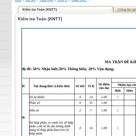
Gốc
>
Đề thi
>
Tiểu học
>
Lớp 5
>
Toán học
>
Kiểm tra Toán (KNTT)
Cùng tác gi
Kiểm tra Toán (KNTT)