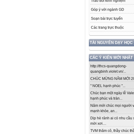
Trao đổi kinh nghiệm
Góp ý với ngành GD
Soạn bài trực tuyến
Các trang trực thuộc
TÀI NGUYÊN DẠY HỌC
CÁC Ý KIẾN MỚI NHẤT
http://thcs-quangdong-
quangbinh.violet.vn/...
CHÚC MỪNG NĂM MỚI 201
" NOEL hạnh phúc "...
Chúc bạn một ngày lễ Vale
hạnh phúc và tràn...
Năm mới chúc mọi người v
mạnh khỏe, an...
Dịp hè rảnh ai có nhu cầu 
mời xơi....
TVM thăm cô, thầy chúc thầ