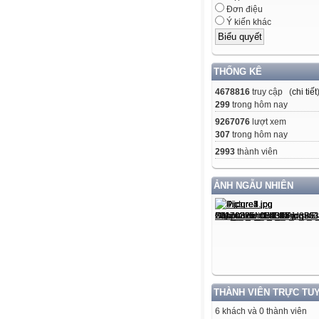
Đơn điệu
Ý kiến khác
THỐNG KÊ
4678816
truy cập (
chi tiết
299
trong hôm nay
9267076
lượt xem
307
trong hôm nay
2993
thành viên
ẢNH NGẪU NHIÊN
THÀNH VIÊN TRỰC TU
6 khách và 0 thành viên