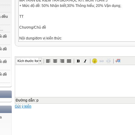
MA TRẬN ĐỀ KIỂM TRA GIỮA HỌC KÌ I. MÔN TOÁN 5
+ Mức độ đề: 50% Nhận biết;30% Thông hiểu; 20% Vận dụng;
TT
a đều
Chương/Chủ đề
..
i đề
Nội dung/đơn vị kiến thức
Số tiết
i đề
Tỉ lệ
Kích thước font
i đề
Số điểm
i đề
cần đạt
Trắc nghiệm
Đúng-Sai
Nối cột
Đường dẫn
:
p
Gửi ý kiến
Nhiều lựa chọn
Biết
ủa
1