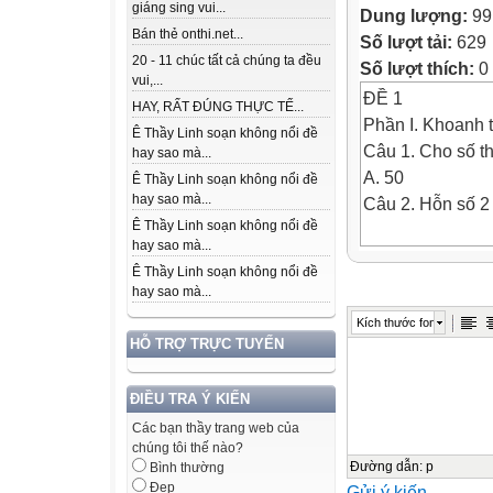
giáng sing vui...
Dung lượng:
99
Bán thẻ onthi.net...
Số lượt tải:
629
20 - 11 chúc tất cả chúng ta đều
Số lượt thích:
0
vui,...
ĐỀ 1
HAY, RẤT ĐÚNG THỰC TẾ...
Phần I. Khoanh t
Ê Thầy Linh soạn không nổi đề
Câu 1. Cho số th
hay sao mà...
A. 50
Ê Thầy Linh soạn không nổi đề
hay sao mà...
Câu 2. Hỗn số 2
Ê Thầy Linh soạn không nổi đề
hay sao mà...
B.
Ê Thầy Linh soạn không nổi đề
hay sao mà...
C.
Kích thước font
HỖ TRỢ TRỰC TUYẾN
D. 5
ĐIỀU TRA Ý KIẾN
chuyển thành ph
Các bạn thầy trang web của
chúng tôi thế nào?
A. 2,05
Đường dẫn
:
p
Bình thường
Đẹp
Gửi ý kiến