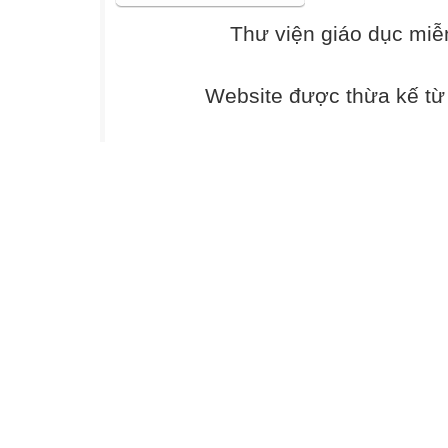
Thư viện giáo dục miễ
D. 25,9
Câu 5. Số thập 
Website được thừa kế t
A.
B.
C.
D.
Câu 6. Số thập p
A. 46,2
B. 406,2
C. 46,002
D. 406,02
Phần 2. Thực hiệ
hoặc đáp án