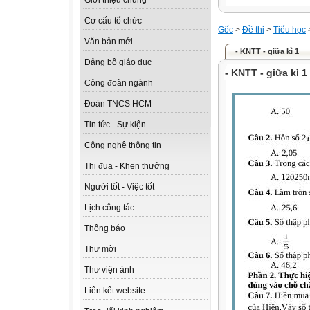
Giới thiệu chung
Cơ cấu tổ chức
Gốc
>
Đề thi
>
Tiểu học
Văn bản mới
- KNTT - giữa kì 1
Đảng bộ giáo dục
- KNTT - giữa kì 1
Công đoàn ngành
Đoàn TNCS HCM
Tin tức - Sự kiện
Công nghệ thông tin
Thi đua - Khen thưởng
Người tốt - Việc tốt
Lịch công tác
Thông báo
Thư mời
Thư viện ảnh
Liên kết website