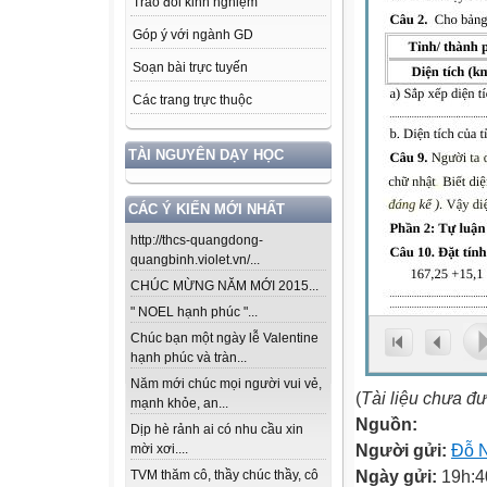
Trao đổi kinh nghiệm
Góp ý với ngành GD
Soạn bài trực tuyến
Các trang trực thuộc
TÀI NGUYÊN DẠY HỌC
CÁC Ý KIẾN MỚI NHẤT
http://thcs-quangdong-
quangbinh.violet.vn/...
CHÚC MỪNG NĂM MỚI 2015...
" NOEL hạnh phúc "...
Chúc bạn một ngày lễ Valentine
hạnh phúc và tràn...
Năm mới chúc mọi người vui vẻ,
(
Tài liệu chưa đ
mạnh khỏe, an...
Nguồn:
Dịp hè rảnh ai có nhu cầu xin
Người gửi:
Đỗ 
mời xơi....
Ngày gửi:
19h:4
TVM thăm cô, thầy chúc thầy, cô