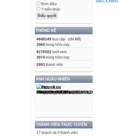
B. 2,5
Đơn điệu
C. 2,50
Ý kiến khác
Câu 3. Trong cá
A. 120250m
THỐNG KÊ
B.12025m
4688149
truy cập (
chi tiết
)
3960
trong hôm nay
D. 20, 05
9276502
lượt xem
3974
trong hôm nay
2993
thành viên
C. 12km150m
ẢNH NGẪU NHIÊN
D. 12025m
Câu 4. Làm tròn
A. 25,6
B. 25,7
THÀNH VIÊN TRỰC TUYẾN
C. 25,8
17 khách và 0 thành viên