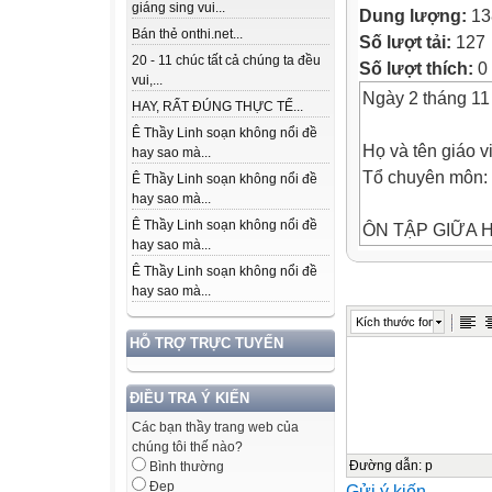
giáng sing vui...
Dung lượng:
13
Bán thẻ onthi.net...
Số lượt tải:
127
20 - 11 chúc tất cả chúng ta đều
Số lượt thích:
0
vui,...
Ngày 2 tháng 1
HAY, RẤT ĐÚNG THỰC TẾ...
Ê Thầy Linh soạn không nổi đề
Họ và tên giáo 
hay sao mà...
Tổ chuyên môn: 
Ê Thầy Linh soạn không nổi đề
hay sao mà...
Ê Thầy Linh soạn không nổi đề
ÔN TẬP GIỮA H
hay sao mà...
Ê Thầy Linh soạn không nổi đề
Môn: Toán – Lớp
hay sao mà...
Thời gian thực hi
Kích thước font
I. Mục tiêu: Sau
HỖ TRỢ TRỰC TUYẾN
1. Về kiến thức:
- Ôn tập củng cố
ĐIỀU TRA Ý KIẾN
chương II
Các bạn thầy trang web của
+ Ôn tập cho học
chúng tôi thế nào?
ẩn, hệ hai phươn
Đường dẫn
:
p
Bình thường
Đẹp
Gửi ý kiến