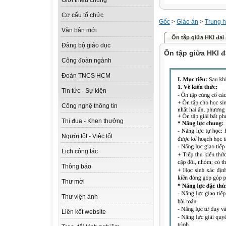
Giới thiệu chung
Cơ cấu tổ chức
Gốc
>
Giáo án
>
Trung h
Văn bản mới
Ôn tập giữa HKI đại
Đảng bộ giáo dục
Ôn tập giữa HKI đ
Công đoàn ngành
Đoàn TNCS HCM
Tin tức - Sự kiện
Công nghệ thông tin
Thi đua - Khen thưởng
Người tốt - Việc tốt
Lịch công tác
Thông báo
Thư mời
Thư viện ảnh
Liên kết website