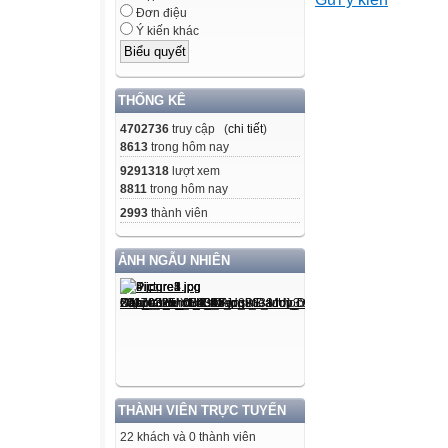
nhất hai ẩn, phư
Đơn điệu
+ Ôn tập giải bấ
Ý kiến khác
* Năng lực chun
- Năng lực tự họ
tự đánh giá và đ
THỐNG KÊ
được kế hoạch h
4702736
truy cập (
chi tiết
)
- Năng lực giao 
8613
trong hôm nay
+ Tiếp thu kiến 
9291318
lượt xem
8811
trong hôm nay
nhiệm vụ trong 
2993
thành viên
cặp đôi, nhóm; c
trong giao tiếp.
ẢNH NGẪU NHIÊN
+ Học sinh xác 
thân, đề xuất đ
kiến đóng góp g
* Năng lực đặc t
- Năng lực giao t
toán, hướng ch
bài toán.
THÀNH VIÊN TRỰC TUYẾN
- Năng lực tư duy
22 khách và 0 thành viên