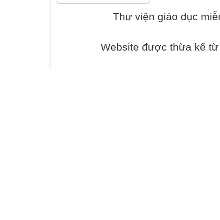
- Năng lực giải q
Thư viện giáo dục miễ
phương trình, b
trình.
3. Về phẩm chất
Website được thừa kế t
- Chăm chỉ: miệt
thức vào thực hi
- Trung thực: nhìn
- Trách nhiệm: B
hoạt động nhóm,
quả hoạt động 
II. Thiết bị dạy 
1. Giáo viên:
- Bài soạn, phiế
chiếu).
2. Học sinh:
- Dụng cụ học tậ
phụ.
III. Tiến trình dạ