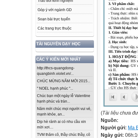
Trao đổi kinh nghiệm
Góp ý với ngành GD
Soạn bài trực tuyến
Các trang trực thuộc
TÀI NGUYÊN DẠY HỌC
CÁC Ý KIẾN MỚI NHẤT
http://thcs-quangdong-
quangbinh.violet.vn/...
CHÚC MỪNG NĂM MỚI 2015...
" NOEL hạnh phúc "...
Chúc bạn một ngày lễ Valentine
hạnh phúc và tràn...
Năm mới chúc mọi người vui vẻ,
(
Tài liệu chưa đ
mạnh khỏe, an...
Nguồn:
Dịp hè rảnh ai có nhu cầu xin
Người gửi:
Ma 
mời xơi....
Ngày gửi:
06h:1
TVM thăm cô, thầy chúc thầy, cô