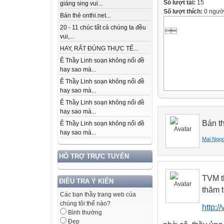
Số lượt tải:
15
giáng sing vui...
Số lượt thích:
0 ngườ
Bán thẻ onthi.net...
20 - 11 chúc tất cả chúng ta đều

vui,...
HAY, RẤT ĐÚNG THỰC TẾ...
Ê Thầy Linh soạn không nổi đề
hay sao mà...
Ê Thầy Linh soạn không nổi đề
hay sao mà...
Ê Thầy Linh soạn không nổi đề
hay sao mà...
Bán th
Ê Thầy Linh soạn không nổi đề
hay sao mà...
Mai Ngọc
HỖ TRỢ TRỰC TUYẾN
TVM th
ĐIỀU TRA Ý KIẾN
thăm 
Các bạn thầy trang web của
chúng tôi thế nào?
http:/
Bình thường
Đẹp