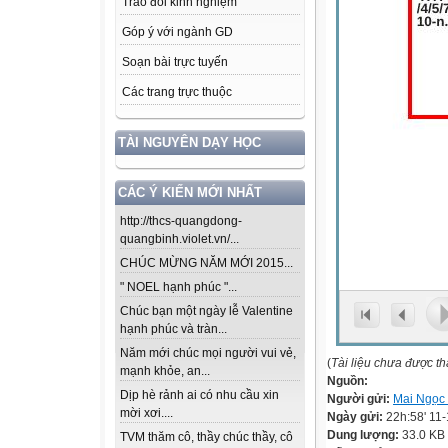
Trao đổi kinh nghiệm
Góp ý với ngành GD
Soạn bài trực tuyến
Các trang trực thuộc
TÀI NGUYÊN DẠY HỌC
CÁC Ý KIẾN MỚI NHẤT
http://thcs-quangdong-
quangbinh.violet.vn/...
CHÚC MỪNG NĂM MỚI 2015...
" NOEL hạnh phúc "...
Chúc bạn một ngày lễ Valentine
hạnh phúc và tràn...
Năm mới chúc mọi người vui vẻ,
(
Tài liệu chưa được t
mạnh khỏe, an...
Nguồn:
Dịp hè rảnh ai có nhu cầu xin
Người gửi:
Mai Ngọc 
mời xơi....
Ngày gửi:
22h:58' 11
Dung lượng:
33.0 KB
TVM thăm cô, thầy chúc thầy, cô