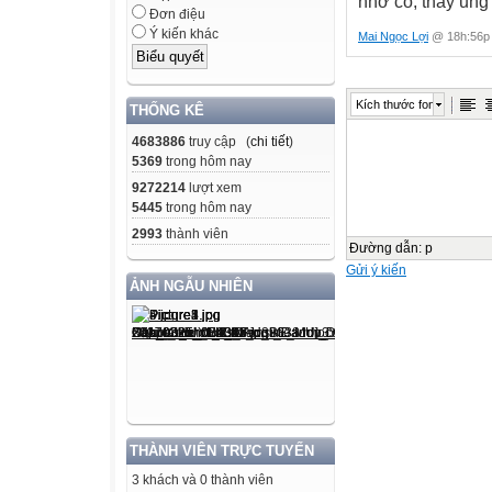
nhờ cô, thầy ủng
Đơn điệu
Ý kiến khác
Mai Ngọc Lợi
@ 18h:56p 
Kích thước font
THỐNG KÊ
4683886
truy cập (
chi tiết
)
5369
trong hôm nay
9272214
lượt xem
5445
trong hôm nay
2993
thành viên
Đường dẫn
:
p
Gửi ý kiến
ẢNH NGẪU NHIÊN
THÀNH VIÊN TRỰC TUYẾN
3 khách và 0 thành viên