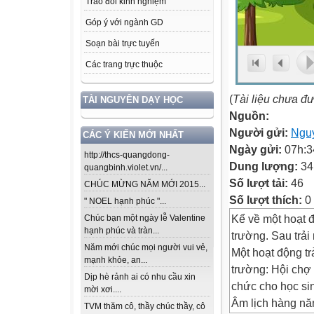
Trao đổi kinh nghiệm
Góp ý với ngành GD
Soạn bài trực tuyến
Các trang trực thuộc
(
Tài liệu chưa đ
TÀI NGUYÊN DẠY HỌC
Nguồn:
Người gửi:
Ngu
CÁC Ý KIẾN MỚI NHẤT
Ngày gửi:
07h:3
http://thcs-quangdong-
Dung lượng:
34
quangbinh.violet.vn/...
Số lượt tải:
46
CHÚC MỪNG NĂM MỚI 2015...
Số lượt thích:
0
" NOEL hạnh phúc "...
Kể về một hoạt 
Chúc bạn một ngày lễ Valentine
hạnh phúc và tràn...
trường. Sau trả
Năm mới chúc mọi người vui vẻ,
Một hoạt động t
mạnh khỏe, an...
trường: Hội chợ
Dịp hè rảnh ai có nhu cầu xin
chức cho học sin
mời xơi....
Âm lịch hàng nă
TVM thăm cô, thầy chúc thầy, cô