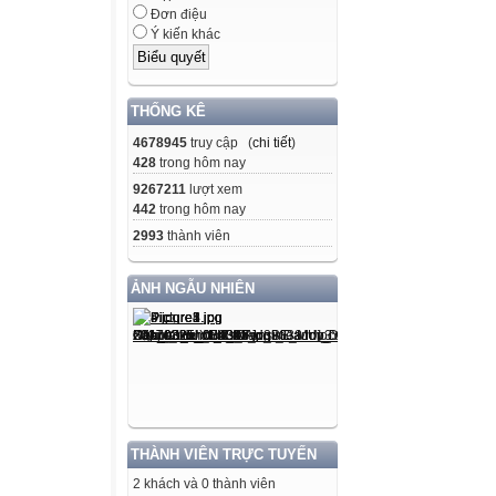
Đơn điệu
giả muốn nói qu
Ý kiến khác
sáng tạo, cần có
Mắt
THỐNG KÊ
dõi
4678945
truy cập (
chi tiết
)
428
trong hôm nay
Tay dò
9267211
lượt xem
Tai
442
trong hôm nay
nghe
2993
thành viên
An-đéc-xen sinh 
ẢNH NGẪU NHIÊN
xen còn nh ỏ, c
cậu tới đồng cỏ 
là c ậu th ấy đ 
trời, thiên nga t
cậu lại liên tưở
chuyện kì diệu, 
THÀNH VIÊN TRỰC TUYẾN
Lên năm tuổi, A
2 khách và 0 thành viên