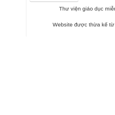
vui sướng cho c
lắc lư cái đầu v
Thư viện giáo dục miễ
ựng một cái sân 
Cậu bé may quần 
Website được thừa kế t
đ ứng trên sân k
đọc thơ. Đột nhi
tượng đ ộc đáo ấ
chuyện Sao chổi
Những ngày lên 
sáng tác. Cuốn s
của ông đã được
thích thú, cho g
và hỏi ông có t
trải nghiệm cuộc
vương bèn tặng 
Trong những ngà
người thuộc các 
nhau. Ông bất b
cảm với bao thâ