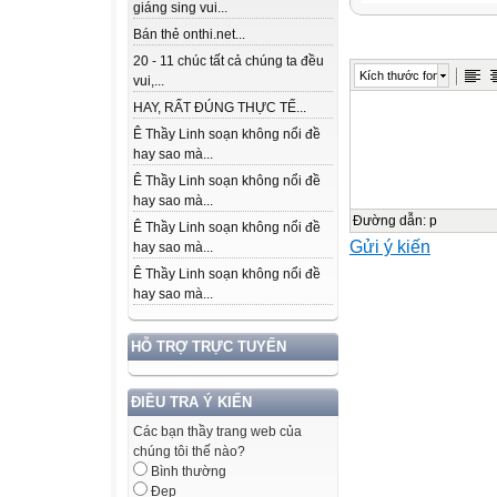
Sau trải nghiệm 
giáng sing vui...
những trò chơi 
Bán thẻ onthi.net...
ngày Tết (nhảy 
20 - 11 chúc tất cả chúng ta đều
Kích thước font
vui,...
thường được dùn
HAY, RẤT ĐÚNG THỰC TẾ...
Tết (gói bánh ch
Ê Thầy Linh soạn không nổi đề
hay sao mà...
Haingày…
Ê Thầy Linh soạn không nổi đề
ngàytháng…
hay sao mà...
17 tháng11
Đường dẫn
:
p
Ê Thầy Linh soạn không nổi đề
Gửi ý kiến
Thứ …
hay sao mà...
năm năm 2025
Ê Thầy Linh soạn không nổi đề
hay sao mà...
1
HỖ TRỢ TRỰC TUYẾN
- Đọc đúng từ n
ĐIỀU TRA Ý KIẾN
Trải nghiệm đê s
Các bạn thầy trang web của
những tình tiết 
chúng tôi thế nào?
- Đọc hiểu: Nhận
Bình thường
hiện qua suy nghĩ
Đẹp