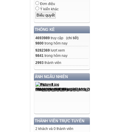
Đơn điệu
Ý kiến khác
THỐNG KÊ
4693989
truy cập (
chi tiết
)
9800
trong hôm nay
9282369
lượt xem
9841
trong hôm nay
2993
thành viên
ẢNH NGẪU NHIÊN
THÀNH VIÊN TRỰC TUYẾN
2 khách và 0 thành viên