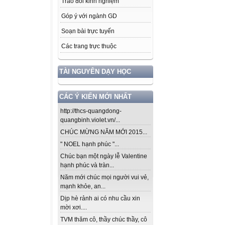
Trao đổi kinh nghiệm
Góp ý với ngành GD
Soạn bài trực tuyến
Các trang trực thuộc
TÀI NGUYÊN DẠY HỌC
CÁC Ý KIẾN MỚI NHẤT
http://thcs-quangdong-
quangbinh.violet.vn/...
CHÚC MỪNG NĂM MỚI 2015...
" NOEL hạnh phúc "...
Chúc bạn một ngày lễ Valentine
hạnh phúc và tràn...
Năm mới chúc mọi người vui vẻ,
mạnh khỏe, an...
Dịp hè rảnh ai có nhu cầu xin
mời xơi....
TVM thăm cô, thầy chúc thầy, cô