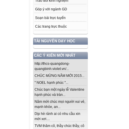
Trao đổi kinh nghiệm
Góp ý với ngành GD
Soạn bài trực tuyến
Các trang trực thuộc
TÀI NGUYÊN DẠY HỌC
CÁC Ý KIẾN MỚI NHẤT
http://thcs-quangdong-
quangbinh.violet.vn/...
CHÚC MỪNG NĂM MỚI 2015...
" NOEL hạnh phúc "...
Chúc bạn một ngày lễ Valentine
hạnh phúc và tràn...
Năm mới chúc mọi người vui vẻ,
mạnh khỏe, an...
Dịp hè rảnh ai có nhu cầu xin
mời xơi....
TVM thăm cô, thầy chúc thầy, cô