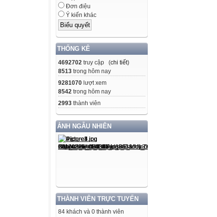
Đơn điệu
Ý kiến khác
THỐNG KÊ
4692702
truy cập (
chi tiết
)
8513
trong hôm nay
9281070
lượt xem
8542
trong hôm nay
2993
thành viên
ẢNH NGẪU NHIÊN
THÀNH VIÊN TRỰC TUYẾN
84 khách và 0 thành viên