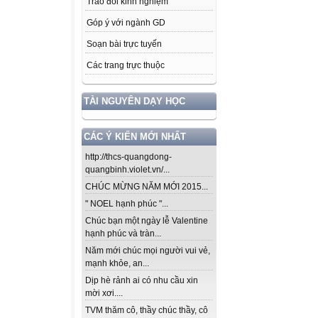
Trao đổi kinh nghiệm
Góp ý với ngành GD
Soạn bài trực tuyến
Các trang trực thuộc
TÀI NGUYÊN DẠY HỌC
CÁC Ý KIẾN MỚI NHẤT
http://thcs-quangdong-
quangbinh.violet.vn/...
CHÚC MỪNG NĂM MỚI 2015...
" NOEL hạnh phúc "...
Chúc bạn một ngày lễ Valentine
hạnh phúc và tràn...
Năm mới chúc mọi người vui vẻ,
mạnh khỏe, an...
Dịp hè rảnh ai có nhu cầu xin
mời xơi....
TVM thăm cô, thầy chúc thầy, cô