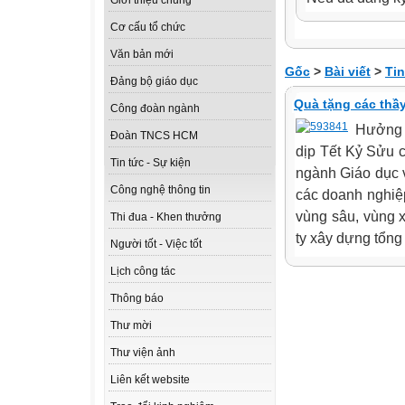
Giới thiệu chung
Cơ cấu tổ chức
Văn bản mới
Gốc
>
Bài viết
>
Tin
Đảng bộ giáo dục
Quà tặng các thầy
Công đoàn ngành
Hưởng ứ
Đoàn TNCS HCM
dịp Tết Kỷ Sửu 
Tin tức - Sự kiện
ngành Giáo dục 
Công nghệ thông tin
các doanh nghiệp
vùng sâu, vùng 
Thi đua - Khen thưởng
ty xây dựng tổng
Người tốt - Việc tốt
Lịch công tác
Thông báo
Thư mời
Thư viện ảnh
Liên kết website