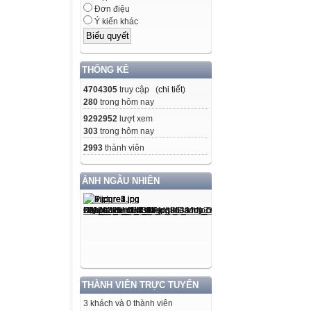
Đơn điệu
Ý kiến khác
THỐNG KÊ
4704305
truy cập (
chi tiết
)
280
trong hôm nay
9292952
lượt xem
303
trong hôm nay
2993
thành viên
ẢNH NGẪU NHIÊN
THÀNH VIÊN TRỰC TUYẾN
3 khách và 0 thành viên