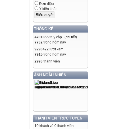
Đơn điệu
Ý kiến khác
THỐNG KÊ
4701855
truy cập (
chi tiết
)
7732
trong hôm nay
9290422
lượt xem
7915
trong hôm nay
2993
thành viên
ẢNH NGẪU NHIÊN
THÀNH VIÊN TRỰC TUYẾN
10 khách và 0 thành viên