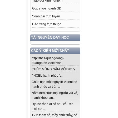
Trao đổi kinh nghiệm
Góp ý với ngành GD
Soạn bài trực tuyến
Các trang trực thuộc
TÀI NGUYÊN DẠY HỌC
CÁC Ý KIẾN MỚI NHẤT
http://thcs-quangdong-
quangbinh.violet.vn/...
CHÚC MỪNG NĂM MỚI 2015...
" NOEL hạnh phúc "...
Chúc bạn một ngày lễ Valentine
hạnh phúc và tràn...
Năm mới chúc mọi người vui vẻ,
mạnh khỏe, an...
Dịp hè rảnh ai có nhu cầu xin
mời xơi....
TVM thăm cô, thầy chúc thầy, cô