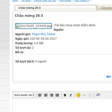
Gốc
>
Tư liệu
>
Trung học cơ sở
>
Âm nhạc
>
Âm nhạc 6
>
Chào mừng 26-3
Cùng tác
Chào mừng 26-3
(
Tài liệu chưa được thẩm định
)
Nguồn:
Người gửi:
Phạm Phú Thành
Ngày gửi:
22h:50' 03-04-2017
Dung lượng:
4.6 MB
Số lượt tải:
2
Mô tả:
Số lượt thích:
0 người
Mở 
Kích thước font