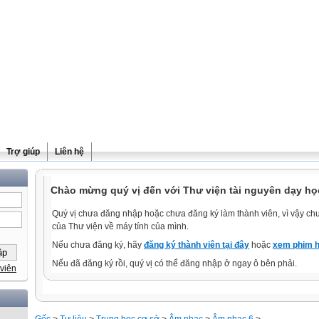
Trợ giúp
Liên hệ
Chào mừng quý vị đến với Thư viện tài nguyên dạy họ
Quý vị chưa đăng nhập hoặc chưa đăng ký làm thành viên, vì vậy chưa
của Thư viện về máy tính của mình.
Nếu chưa đăng ký, hãy
đăng ký thành viên tại đây
hoặc
xem phim h
Nếu đã đăng ký rồi, quý vị có thể đăng nhập ở ngay ô bên phải.
viên