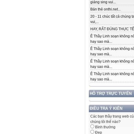
giáng sing vui...
Bán thẻ onthi.net...
20 - 11 chúc tất cả chúng t
vui,...
HAY, RẤT ĐÚNG THỰC TẾ.
Ê Thầy Linh soạn không nổ
hay sao mà...
Ê Thầy Linh soạn không nổ
hay sao mà...
Ê Thầy Linh soạn không nổ
hay sao mà...
Ê Thầy Linh soạn không nổ
hay sao mà...
HỖ TRỢ TRỰC TUYẾN
ĐIỀU TRA Ý KIẾN
Các bạn thầy trang web c
chúng tôi thế nào?
Bình thường
Đẹp