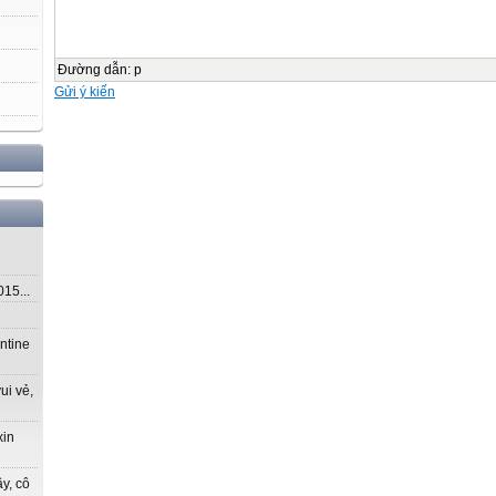
Đường dẫn
:
p
Gửi ý kiến
5...
ntine
ui vẻ,
xin
y, cô