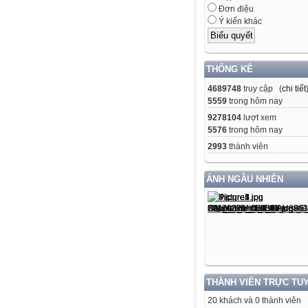
Đơn điệu
Ý kiến khác
THỐNG KÊ
4689748
truy cập (
chi tiết
5559
trong hôm nay
9278104
lượt xem
5576
trong hôm nay
2993
thành viên
ẢNH NGẪU NHIÊN
THÀNH VIÊN TRỰC TU
20 khách và 0 thành viên