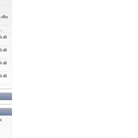
a đều
..
i đề
i đề
i đề
i đề
ủa