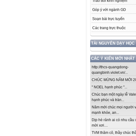
Trao đổi kinh nghiệm
Góp ý với ngành GD
Soạn bài trực tuyến
Các trang trực thuộc
TÀI NGUYÊN DẠY HỌC
CÁC Ý KIẾN MỚI NHẤT
http://thcs-quangdong-
quangbinh.violet.vn/...
CHÚC MỪNG NĂM MỚI 201
" NOEL hạnh phúc "...
Chúc bạn một ngày lễ Vale
hạnh phúc và tràn...
Năm mới chúc mọi người v
mạnh khỏe, an...
Dịp hè rảnh ai có nhu cầu 
mời xơi....
TVM thăm cô, thầy chúc thầ