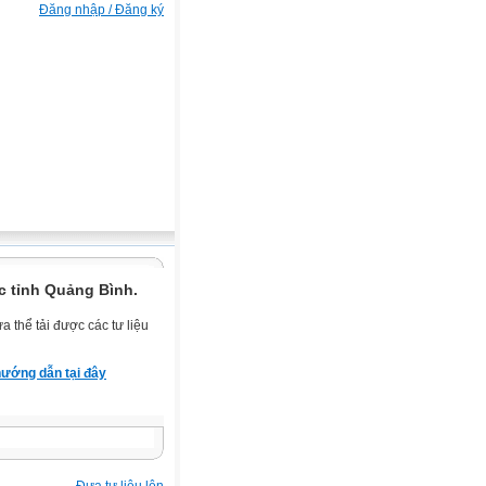
Đăng nhập / Đăng ký
c tỉnh Quảng Bình.
 thể tải được các tư liệu
ướng dẫn tại đây