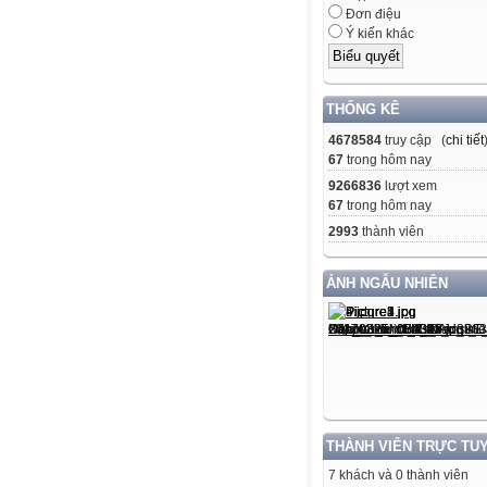
Đơn điệu
Ý kiến khác
THỐNG KÊ
4678584
truy cập (
chi tiết
67
trong hôm nay
9266836
lượt xem
67
trong hôm nay
2993
thành viên
ẢNH NGẪU NHIÊN
THÀNH VIÊN TRỰC TU
7 khách và 0 thành viên