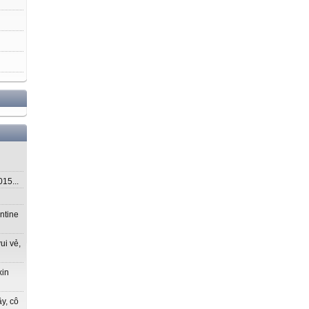
5...
ntine
ui vẻ,
xin
y, cô