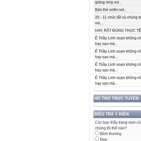
giáng sing vui...
Bán thẻ onthi.net...
20 - 11 chúc tất cả chúng t
vui,...
HAY, RẤT ĐÚNG THỰC TẾ.
Ê Thầy Linh soạn không nổ
hay sao mà...
Ê Thầy Linh soạn không nổ
hay sao mà...
Ê Thầy Linh soạn không nổ
hay sao mà...
Ê Thầy Linh soạn không nổ
hay sao mà...
HỖ TRỢ TRỰC TUYẾN
ĐIỀU TRA Ý KIẾN
Các bạn thầy trang web c
chúng tôi thế nào?
Bình thường
Đẹp