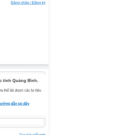
Đăng nhập / Đăng ký
c tỉnh Quảng Bình.
 thể tải được các tư liệu
ướng dẫn tại đây