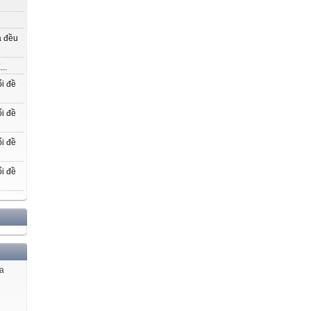
a đều
..
i đề
i đề
i đề
i đề
ủa