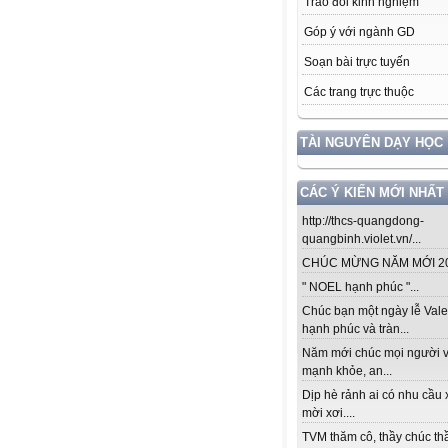
Trao đổi kinh nghiệm
Góp ý với ngành GD
Soạn bài trực tuyến
Các trang trực thuộc
TÀI NGUYÊN DẠY HỌC
CÁC Ý KIẾN MỚI NHẤT
http://thcs-quangdong-
quangbinh.violet.vn/...
CHÚC MỪNG NĂM MỚI 201
" NOEL hạnh phúc "...
Chúc bạn một ngày lễ Vale
hạnh phúc và tràn...
Năm mới chúc mọi người v
mạnh khỏe, an...
Dịp hè rảnh ai có nhu cầu 
mời xơi....
TVM thăm cô, thầy chúc thầ