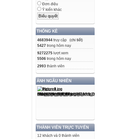
Đơn điệu
Ý kiến khác
THỐNG KÊ
4683944
truy cập (
chi tiết
)
5427
trong hôm nay
9272275
lượt xem
5506
trong hôm nay
2993
thành viên
ẢNH NGẪU NHIÊN
THÀNH VIÊN TRỰC TUYẾN
12 khách và 0 thành viên