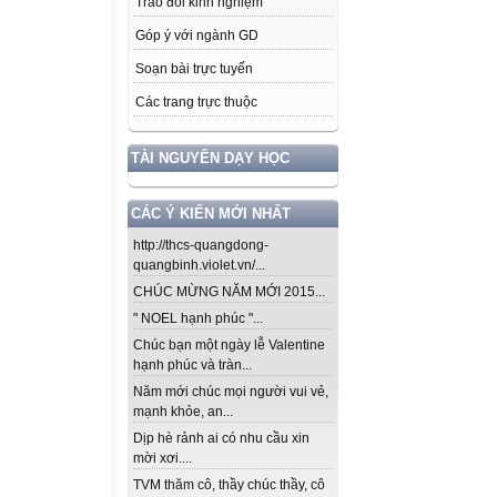
Trao đổi kinh nghiệm
Góp ý với ngành GD
Soạn bài trực tuyến
Các trang trực thuộc
TÀI NGUYÊN DẠY HỌC
CÁC Ý KIẾN MỚI NHẤT
http://thcs-quangdong-
quangbinh.violet.vn/...
CHÚC MỪNG NĂM MỚI 2015...
" NOEL hạnh phúc "...
Chúc bạn một ngày lễ Valentine
hạnh phúc và tràn...
Năm mới chúc mọi người vui vẻ,
mạnh khỏe, an...
Dịp hè rảnh ai có nhu cầu xin
mời xơi....
TVM thăm cô, thầy chúc thầy, cô