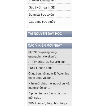
Trao đổi kinh nghiệm
Góp ý với ngành GD
Soạn bài trực tuyến
Các trang trực thuộc
TÀI NGUYÊN DẠY HỌC
CÁC Ý KIẾN MỚI NHẤT
http://thcs-quangdong-
quangbinh.violet.vn/...
CHÚC MỪNG NĂM MỚI 2015...
" NOEL hạnh phúc "...
Chúc bạn một ngày lễ Valentine
hạnh phúc và tràn...
Năm mới chúc mọi người vui vẻ,
mạnh khỏe, an...
Dịp hè rảnh ai có nhu cầu xin
mời xơi....
TVM thăm cô, thầy chúc thầy, cô