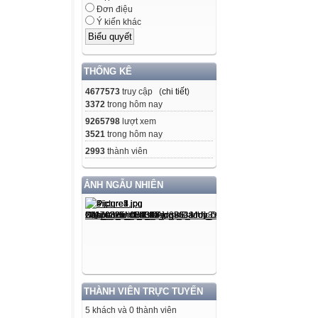
Đơn điệu
Ý kiến khác
THỐNG KÊ
4677573
truy cập (
chi tiết
)
3372
trong hôm nay
9265798
lượt xem
3521
trong hôm nay
2993
thành viên
ẢNH NGẪU NHIÊN
THÀNH VIÊN TRỰC TUYẾN
5 khách và 0 thành viên