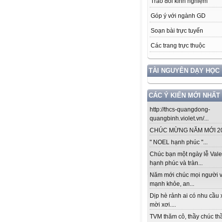
Trao đổi kinh nghiệm
Góp ý với ngành GD
Soạn bài trực tuyến
Các trang trực thuộc
TÀI NGUYÊN DẠY HỌC
CÁC Ý KIẾN MỚI NHẤT
http://thcs-quangdong-
quangbinh.violet.vn/...
CHÚC MỪNG NĂM MỚI 201
" NOEL hạnh phúc "...
Chúc bạn một ngày lễ Vale
hạnh phúc và tràn...
Năm mới chúc mọi người v
mạnh khỏe, an...
Dịp hè rảnh ai có nhu cầu 
mời xơi....
TVM thăm cô, thầy chúc thầ