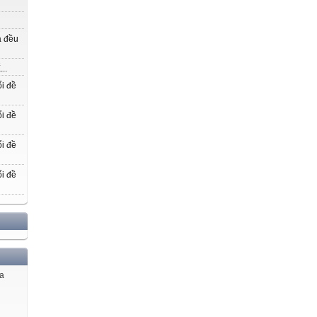
a đều
..
i đề
i đề
i đề
i đề
ủa