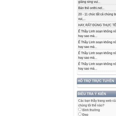
giáng sing vui...
Bán thẻ onthi.net...
20 - 11 chúc tất cả chúng t
vui,...
HAY, RẤT ĐÚNG THỰC TẾ.
Ê Thầy Linh soạn không nổ
hay sao mà...
Ê Thầy Linh soạn không nổ
hay sao mà...
Ê Thầy Linh soạn không nổ
hay sao mà...
Ê Thầy Linh soạn không nổ
hay sao mà...
HỖ TRỢ TRỰC TUYẾN
ĐIỀU TRA Ý KIẾN
Các bạn thầy trang web c
chúng tôi thế nào?
Bình thường
Đẹp