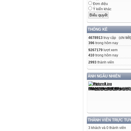
Đơn điệu
Ý kiến khác
THỐNG KÊ
4678913
truy cập (
chi tiết
396
trong hôm nay
9267179
lượt xem
410
trong hôm nay
2993
thành viên
ẢNH NGẪU NHIÊN
THÀNH VIÊN TRỰC TU
3 khách và 0 thành viên