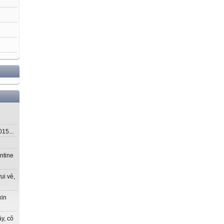
5...
ntine
ui vẻ,
xin
y, cô