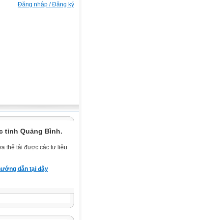
Đăng nhập / Đăng ký
c tỉnh Quảng Bình.
 thể tải được các tư liệu
ướng dẫn tại đây