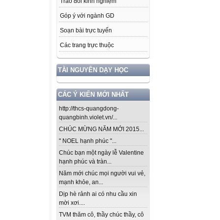
Trao đổi kinh nghiệm
Góp ý với ngành GD
Soạn bài trực tuyến
Các trang trực thuộc
TÀI NGUYÊN DẠY HỌC
CÁC Ý KIẾN MỚI NHẤT
http://thcs-quangdong-
quangbinh.violet.vn/...
CHÚC MỪNG NĂM MỚI 2015...
" NOEL hạnh phúc "...
Chúc bạn một ngày lễ Valentine
hạnh phúc và tràn...
Năm mới chúc mọi người vui vẻ,
mạnh khỏe, an...
Dịp hè rảnh ai có nhu cầu xin
mời xơi....
TVM thăm cô, thầy chúc thầy, cô