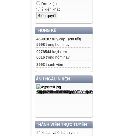
Đơn điệu
Ý kiến khác
THỐNG KÊ
4690187
truy cập (
chi tiết
)
5998
trong hôm nay
9278544
lượt xem
6016
trong hôm nay
2993
thành viên
ẢNH NGẪU NHIÊN
THÀNH VIÊN TRỰC TUYẾN
24 khách và 0 thành viên