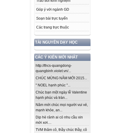
Trao đổi kinh nghiệm
Góp ý với ngành GD
Soạn bài trực tuyến
Các trang trực thuộc
TÀI NGUYÊN DẠY HỌC
CÁC Ý KIẾN MỚI NHẤT
http://thcs-quangdong-
quangbinh.violet.vn/...
CHÚC MỪNG NĂM MỚI 2015...
" NOEL hạnh phúc "...
Chúc bạn một ngày lễ Valentine
hạnh phúc và tràn...
Năm mới chúc mọi người vui vẻ,
mạnh khỏe, an...
Dịp hè rảnh ai có nhu cầu xin
mời xơi....
TVM thăm cô, thầy chúc thầy, cô