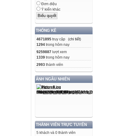
Đơn điệu
Ý kiến khác
THỐNG KÊ
4671895
truy cập (
chi tiết
)
1294
trong hôm nay
9259887
lượt xem
1339
trong hôm nay
2993
thành viên
ẢNH NGẪU NHIÊN
THÀNH VIÊN TRỰC TUYẾN
5 khách và 0 thành viên