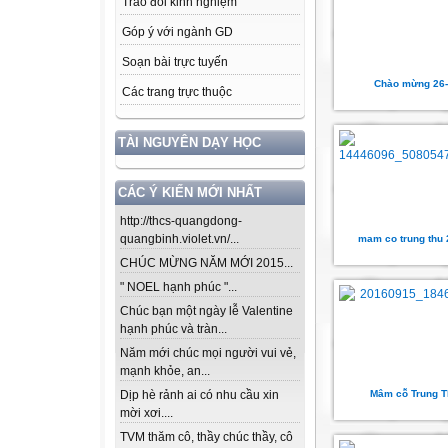
Trao đổi kinh nghiệm
Góp ý với ngành GD
Soạn bài trực tuyến
Chào mừng 26
Các trang trực thuộc
TÀI NGUYÊN DẠY HỌC
CÁC Ý KIẾN MỚI NHẤT
http://thcs-quangdong-
quangbinh.violet.vn/...
mam co trung thu
CHÚC MỪNG NĂM MỚI 2015...
" NOEL hạnh phúc "...
Chúc bạn một ngày lễ Valentine
hạnh phúc và tràn...
Năm mới chúc mọi người vui vẻ,
mạnh khỏe, an...
Mâm cỗ Trung T
Dịp hè rảnh ai có nhu cầu xin
mời xơi....
TVM thăm cô, thầy chúc thầy, cô