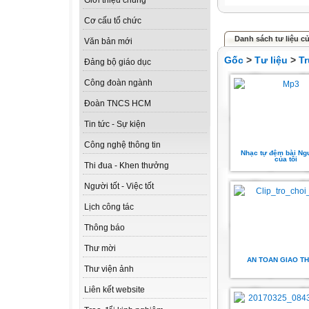
Giới thiệu chung
Cơ cấu tổ chức
Danh sách tư liệu c
Văn bản mới
Gốc
>
Tư liệu
>
T
Đảng bộ giáo dục
Công đoàn ngành
Đoàn TNCS HCM
Tin tức - Sự kiện
Công nghệ thông tin
Nhạc tự đệm bài Ng
của tôi
Thi đua - Khen thưởng
Người tốt - Việc tốt
Lịch công tác
Thông báo
Thư mời
AN TOAN GIAO T
Thư viện ảnh
Liên kết website