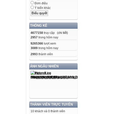
Đơn điệu
Ý kiến khác
THỐNG KÊ
4677158
truy cập (
chi tiết
)
2957
trong hôm nay
9265366
lượt xem
3089
trong hôm nay
2993
thành viên
ẢNH NGẪU NHIÊN
THÀNH VIÊN TRỰC TUYẾN
10 khách và 0 thành viên