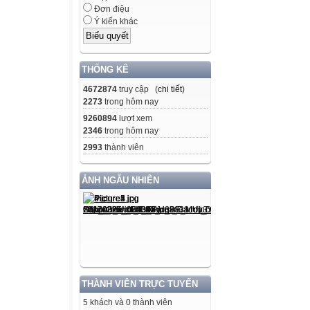
Đơn điệu
Ý kiến khác
THỐNG KÊ
4672874
truy cập (
chi tiết
)
2273
trong hôm nay
9260894
lượt xem
2346
trong hôm nay
2993
thành viên
ẢNH NGẪU NHIÊN
THÀNH VIÊN TRỰC TUYẾN
5 khách và 0 thành viên