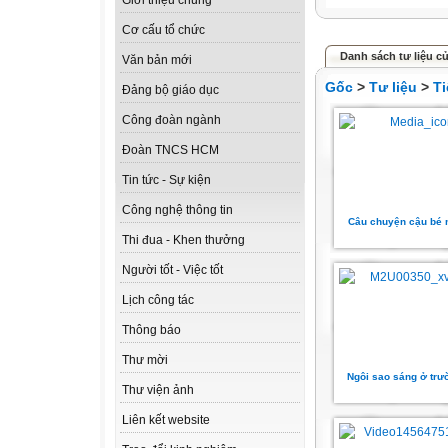
Giới thiệu chung
Cơ cấu tổ chức
Danh sách tư liệu c
Văn bản mới
Gốc
>
Tư liệu
>
Ti
Đảng bộ giáo dục
Công đoàn ngành
Đoàn TNCS HCM
Tin tức - Sự kiện
Công nghệ thông tin
Câu chuyện cậu bé 
Thi đua - Khen thưởng
Người tốt - Việc tốt
Lịch công tác
Thông báo
Thư mời
Ngôi sao sáng ở tr
Thư viện ảnh
Liên kết website