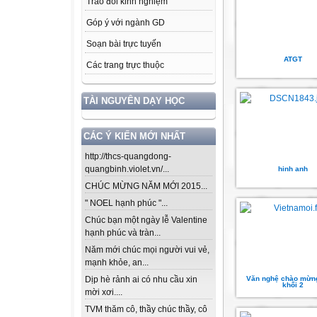
Trao đổi kinh nghiệm
Góp ý với ngành GD
Soạn bài trực tuyến
ATGT
Các trang trực thuộc
TÀI NGUYÊN DẠY HỌC
CÁC Ý KIẾN MỚI NHẤT
http://thcs-quangdong-
quangbinh.violet.vn/...
hinh anh
CHÚC MỪNG NĂM MỚI 2015...
" NOEL hạnh phúc "...
Chúc bạn một ngày lễ Valentine
hạnh phúc và tràn...
Năm mới chúc mọi người vui vẻ,
mạnh khỏe, an...
Văn nghệ chào mừng
Dịp hè rảnh ai có nhu cầu xin
khối 2
mời xơi....
TVM thăm cô, thầy chúc thầy, cô