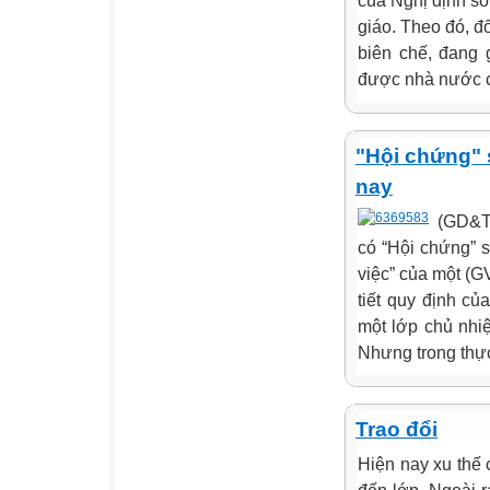
của Nghị định s
giáo. Theo đó, đ
biên chế, đang 
được nhà nước cấ
"Hội chứng" 
nay
(GD&T
có “Hội chứng” 
việc” của một (G
tiết quy định c
một lớp chủ nhi
Nhưng trong thực
Trao đổi
Hiện nay xu thế