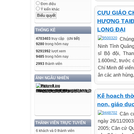
Đơn điệu
Ý kiến khác
CỰU GIÁO C
HƯƠNG TẠIĐ
LONG ĐẠI
THỐNG KÊ
Chúng
4703403
truy cập (
chi tiết
)
9280
trong hôm nay
Ninh Tỉnh Quảng 
9291992
lượt xem
sĩ Bộ đội, Tha
9485
trong hôm nay
1.600m2, trước 
2993
thành viên
Chí Minh để viếng
ân các anh hùng, 
ẢNH NGẪU NHIÊN
Kế hoạch thờ
non, giáo dụ
Căn c
ngày 26/11/2003
THÀNH VIÊN TRỰC TUYẾN
2005; Căn cứ Q
6 khách và 0 thành viên