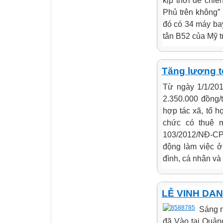
kịp thời để chi
Phủ trên không”
đó có 34 máy bay
tân B52 của Mỹ tr
Tăng lương t
Từ ngày 1/1/201
2.350.000 đồng/
hợp tác xã, tổ hợ
chức có thuê 
103/2012/NĐ-CP 
động làm việc ở 
đình, cá nhân và 
LỄ VINH DA
Sáng 
đã Vào tại Quảng