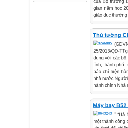
của Bộ trưởng 
gian năm học 20
giáo dục thường x
Thủ tướng Ch
(GDVN
25/2013/QĐ-TTg 
dụng với các bộ
tỉnh, thành phố 
báo chí hiện h
nhà nước Người 
hành chính Nhà 
Máy bay B52 b
" “Hà 
một thành công c