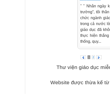
" " Nhân ngày k
trường”, tôi thâ
chức ngành giáo
trong cả nước l
giáo dục đã khô
thực hiện thắng
thống, quy...
1
2
Thư viện giáo dục miễ
Website được thừa kế t