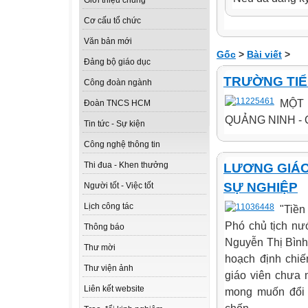
Giới thiệu chung
Cơ cấu tổ chức
Văn bản mới
Gốc
>
Bài viết
>
Đảng bộ giáo dục
TRƯỜNG TIỂ
Công đoàn ngành
MỘT
Đoàn TNCS HCM
QUẢNG NINH - 
Tin tức - Sự kiện
Công nghệ thông tin
Thi đua - Khen thưởng
LƯƠNG GIÁO
SỰ NGHIỆP
Người tốt - Việc tốt
Lịch công tác
"Tiền
Phó chủ tịch nư
Thông báo
Nguyễn Thị Bình 
Thư mời
hoạch định chiế
Thư viện ảnh
giáo viên chưa 
Liên kết website
mong muốn đổi 