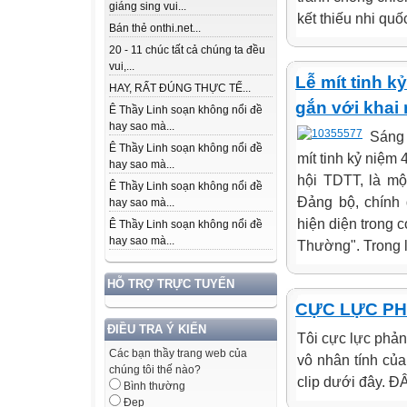
giáng sing vui...
kết thiếu nhi quốc
Bán thẻ onthi.net...
20 - 11 chúc tất cả chúng ta đều
vui,...
Lễ mít tinh 
HAY, RẤT ĐÚNG THỰC TẾ...
gắn với khai
Ê Thầy Linh soạn không nổi đề
hay sao mà...
Sáng 
Ê Thầy Linh soạn không nổi đề
mít tinh kỷ niệm
hay sao mà...
hội TDTT, là mộ
Ê Thầy Linh soạn không nổi đề
Đảng bộ, chính 
hay sao mà...
hiện diện trong 
Ê Thầy Linh soạn không nổi đề
hay sao mà...
Thường". Trong lị
HỖ TRỢ TRỰC TUYẾN
CỰC LỰC PH
ĐIỀU TRA Ý KIẾN
Tôi cực lực phản
Các bạn thầy trang web của
vô nhân tính của
chúng tôi thế nào?
clip dưới đây.
Bình thường
Đẹp