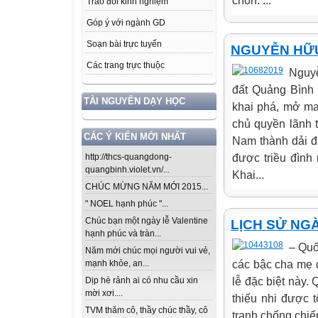
chốn. ...
Trao đổi kinh nghiệm
Góp ý với ngành GD
Soạn bài trực tuyến
NGUYỄN HỮ
Các trang trực thuộc
Nguyễ
đất Quảng Bình 
TÀI NGUYÊN DẠY HỌC
khai phá, mở ma
chủ quyền lãnh 
CÁC Ý KIẾN MỚI NHẤT
Nam thành dải đ
được triều đình
http://thcs-quangdong-
quangbinh.violet.vn/...
Khai...
CHÚC MỪNG NĂM MỚI 2015...
" NOEL hạnh phúc "...
Chúc bạn một ngày lễ Valentine
LỊCH SỬ NGÀ
hạnh phúc và tràn...
– Quố
Năm mới chúc mọi người vui vẻ,
các bậc cha mẹ 
mạnh khỏe, an...
lễ đặc biệt này.
Dịp hè rảnh ai có nhu cầu xin
mời xơi....
thiếu nhi được 
TVM thăm cô, thầy chúc thầy, cô
tranh chống chiế