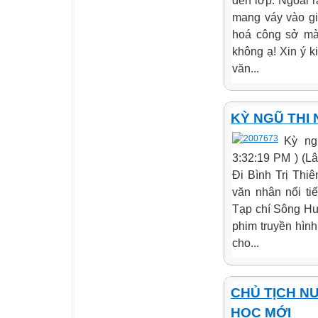
đến lớp. Ngoài 
mang váy vào gi
hoá công sở mà
không ạ! Xin ý k
văn...
KỲ NGŨ THI
Kỳ ng
3:32:19 PM ) (L
Đi Bình Trị Thi
văn nhân nổi t
Tạp chí Sông Hư
phim truyền hình
cho...
CHỦ TỊCH N
HỌC MỚI