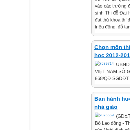
vào các trường 
sinh Thi đỗ Đại 
đạt thủ khoa thì
triệu đồng, đỗ ta
Chọn môn thi
học 2012-20
UBND
VIỆT NAM SỞ GI
868/QĐ-SGDĐT Q
Ban hành hướ
nhà giáo
(GD&TĐ
Bộ Lao động - T