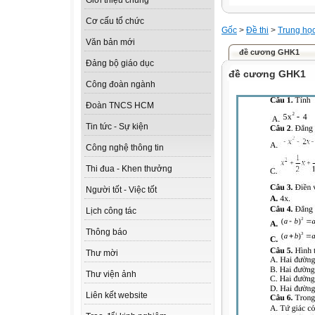
Giới thiệu chung
Cơ cấu tổ chức
Gốc
>
Đề thi
>
Trung họ
Văn bản mới
đề cương GHK1
Đảng bộ giáo dục
đề cương GHK1
Công đoàn ngành
Đoàn TNCS HCM
Tin tức - Sự kiện
Công nghệ thông tin
Thi đua - Khen thưởng
Người tốt - Việc tốt
Lịch công tác
Thông báo
Thư mời
Thư viện ảnh
Liên kết website