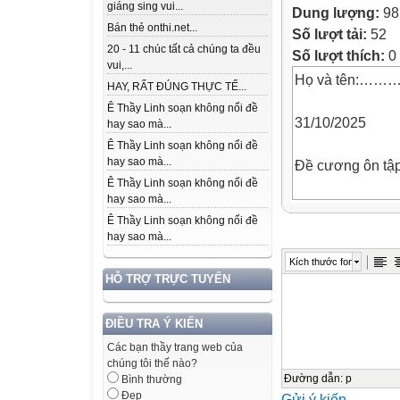
giáng sing vui...
Dung lượng:
98
Bán thẻ onthi.net...
Số lượt tải:
52
20 - 11 chúc tất cả chúng ta đều
Số lượt thích:
0
vui,...
Họ và tên:……
HAY, RẤT ĐÚNG THỰC TẾ...
Ê Thầy Linh soạn không nổi đề
31/10/2025
hay sao mà...
Ê Thầy Linh soạn không nổi đề
hay sao mà...
Đề cương ôn tập
Ê Thầy Linh soạn không nổi đề
hay sao mà...
A. Trắc nghiệm
Ê Thầy Linh soạn không nổi đề
Câu 1. Tính (5 x
hay sao mà...
2
Kích thước font
2
HỖ TRỢ TRỰC TUYẾN
2
A. 5x  4
ĐIỀU TRA Ý KIẾN
B. 25x  4
Các bạn thầy trang web của
C. 25x  4
chúng tôi thế nào?
Câu 2. Đẳng thức
Đường dẫn
:
p
Bình thường
Đẹp
Gửi ý kiến