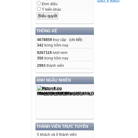
Đơn điệu
A.
Ý kiến khác
B.
THỐNG KÊ
C.
4678859
truy cập (
chi tiết
)
342
trong hôm nay
D.
9267119
lượt xem
350
trong hôm nay
2993
thành viên
2
D. 25x  2
ẢNH NGẪU NHIÊN
Câu 3. Điền vào 
.
A. 4x.
B. 2x.
C. .
D. .
THÀNH VIÊN TRỰC TUYẾN
Câu 4. Đẳng thứ
5 khách và 0 thành viên