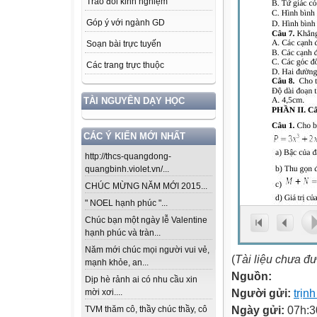
Trao đổi kinh nghiệm
Góp ý với ngành GD
Soạn bài trực tuyến
Các trang trực thuộc
TÀI NGUYÊN DẠY HỌC
CÁC Ý KIẾN MỚI NHẤT
http://thcs-quangdong-
quangbinh.violet.vn/...
CHÚC MỪNG NĂM MỚI 2015...
" NOEL hạnh phúc "...
Chúc bạn một ngày lễ Valentine
hạnh phúc và tràn...
Năm mới chúc mọi người vui vẻ,
(
Tài liệu chưa đ
mạnh khỏe, an...
Nguồn:
Dịp hè rảnh ai có nhu cầu xin
Người gửi:
trịn
mời xơi....
Ngày gửi:
07h:3
TVM thăm cô, thầy chúc thầy, cô