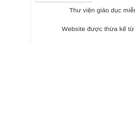
phương của một
Thư viện giáo dục miễ
2
2
2
Website được thừa kế t
A. (a  b) a  2
3
3
2
3
3
2
2
3
B. (a  b) a  3
2