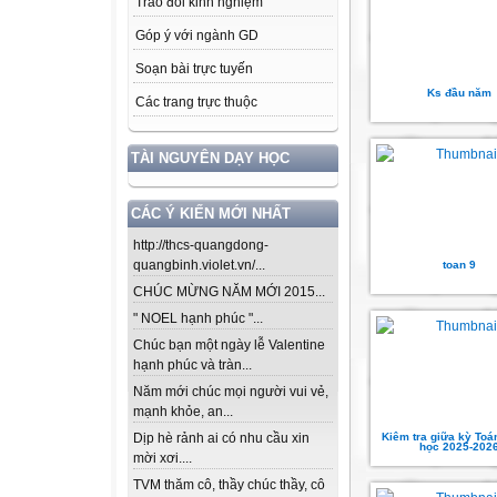
Trao đổi kinh nghiệm
Góp ý với ngành GD
Soạn bài trực tuyến
Ks đầu năm
Các trang trực thuộc
TÀI NGUYÊN DẠY HỌC
CÁC Ý KIẾN MỚI NHẤT
http://thcs-quangdong-
quangbinh.violet.vn/...
toan 9
CHÚC MỪNG NĂM MỚI 2015...
" NOEL hạnh phúc "...
Chúc bạn một ngày lễ Valentine
hạnh phúc và tràn...
Năm mới chúc mọi người vui vẻ,
mạnh khỏe, an...
Kiêm tra giữa kỳ Toá
Dịp hè rảnh ai có nhu cầu xin
học 2025-202
mời xơi....
TVM thăm cô, thầy chúc thầy, cô