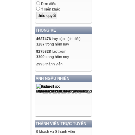
Đơn điệu
Ý kiến khác
THỐNG KÊ
4687476
truy cập (
chi tiết
)
3287
trong hôm nay
9275828
lượt xem
3300
trong hôm nay
2993
thành viên
ẢNH NGẪU NHIÊN
THÀNH VIÊN TRỰC TUYẾN
9 khách và 0 thành viên