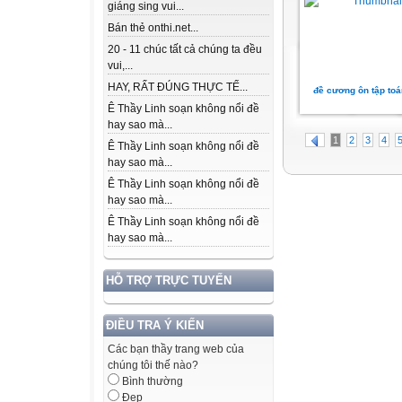
giáng sing vui...
Bán thẻ onthi.net...
20 - 11 chúc tất cả chúng ta đều
vui,...
HAY, RẤT ĐÚNG THỰC TẾ...
đề cương ôn tập toá
Ê Thầy Linh soạn không nổi đề
hay sao mà...
1
2
3
4
Ê Thầy Linh soạn không nổi đề
hay sao mà...
Ê Thầy Linh soạn không nổi đề
hay sao mà...
Ê Thầy Linh soạn không nổi đề
hay sao mà...
HỖ TRỢ TRỰC TUYẾN
ĐIỀU TRA Ý KIẾN
Các bạn thầy trang web của
chúng tôi thế nào?
Bình thường
Đẹp