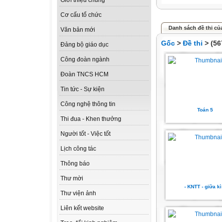
Giới thiệu chung
Cơ cấu tổ chức
Danh sách đề thi của
Văn bản mới
Gốc
>
Đề thi
> (56
Đảng bộ giáo dục
Công đoàn ngành
Đoàn TNCS HCM
Tin tức - Sự kiện
Công nghệ thông tin
Toán 5
Thi đua - Khen thưởng
Người tốt - Việc tốt
Lịch công tác
Thông báo
Thư mời
- KNTT - giữa kì
Thư viện ảnh
Liên kết website