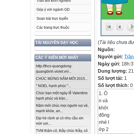
Trao đổi kinh nghiệm
Góp ý với ngành GD
Soạn bài trực tuyến
Các trang trực thuộc
(
Tài liệu chưa đ
TÀI NGUYÊN DẠY HỌC
Nguồn:
Người gửi:
Trần
CÁC Ý KIẾN MỚI NHẤT
Ngày gửi:
18h:3
http://thcs-quangdong-
Dung lượng:
21
quangbinh.violet.vn/...
Số lượt tải:
1
CHÚC MỪNG NĂM MỚI 2015...
Số lượt thích:
0
" NOEL hạnh phúc "...
1. Ô
Chúc bạn một ngày lễ Valentine
hạnh phúc và tràn...
n và
Năm mới chúc mọi người vui vẻ,
khởi
mạnh khỏe, an...
động
Dịp hè rảnh ai có nhu cầu xin
nhé l
mời xơi....
ớp 2
TVM thăm cô, thầy chúc thầy, cô