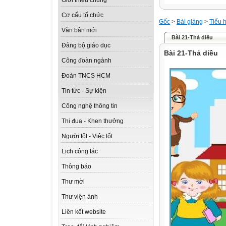
Giới thiệu chung
Cơ cấu tổ chức
Gốc
>
Bài giảng
>
Tiểu 
Văn bản mới
Bài 21-Thả diều
Đảng bộ giáo dục
Bài 21-Thả diều
Công đoàn ngành
Đoàn TNCS HCM
Tin tức - Sự kiện
Công nghệ thông tin
Thi đua - Khen thưởng
Người tốt - Việc tốt
Lịch công tác
Thông báo
Thư mời
Thư viện ảnh
Liên kết website