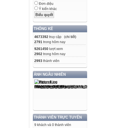
Đơn điệu
D. Bạn Voi
Ý kiến khác
Trở về
Tính cách của n
THỐNG KÊ
nâu như thế nà
4673392
truy cập (
chi tiết
)
2791
trong hôm nay
A. chăm chỉ
9261450
lượt xem
2902
trong hôm nay
B. mạnh dạn
2993
thành viên
C.mạnh mẽ
ẢNH NGẪU NHIÊN
D. hiền lành, nh
Trở về
Niềm nở, nhiệt tì
chuyện với ngườ
THÀNH VIÊN TRỰC TUYẾN
của từ nào?
9 khách và 0 thành viên