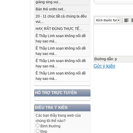
...
giáng sing vui...
Bán thẻ onthi.net...
2
20 - 11 chúc tất cả chúng ta đều
Kích thước font
vui,...
HAY, RẤT ĐÚNG THỰC TẾ...
1
Ê Thầy Linh soạn không nổi đề
hay sao mà...
3
Ê Thầy Linh soạn không nổi đề
hay sao mà...
4
Đường dẫn
:
p
Ê Thầy Linh soạn không nổi đề
Gửi ý kiến
hay sao mà...
Trong bài Nhím 
Ê Thầy Linh soạn không nổi đề
hay sao mà...
bạn, nhím nâu k
với ai?
HỖ TRỢ TRỰC TUYẾN
A. Thỏ trắng
ĐIỀU TRA Ý KIẾN
B. Nhím trắng
Các bạn thầy trang web của
chúng tôi thế nào?
C. Sóc nâu
Bình thường
Đẹp