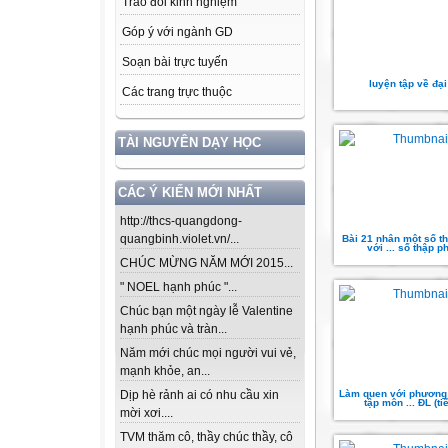
Trao đổi kinh nghiệm
Góp ý với ngành GD
Soạn bài trực tuyến
luyện tập về đại
Các trang trực thuộc
TÀI NGUYÊN DẠY HỌC
CÁC Ý KIẾN MỚI NHẤT
http://thcs-quangdong-
quangbinh.violet.vn/...
Bài 21 nhân một số t
với ... số thập p
CHÚC MỪNG NĂM MỚI 2015...
" NOEL hạnh phúc "...
Chúc bạn một ngày lễ Valentine
hạnh phúc và tràn...
Năm mới chúc mọi người vui vẻ,
mạnh khỏe, an...
Làm quen với phương 
Dịp hè rảnh ai có nhu cầu xin
tập môn ... ĐL (tiế
mời xơi....
TVM thăm cô, thầy chúc thầy, cô