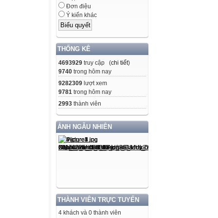
Đơn điệu
Ý kiến khác
THỐNG KÊ
4693929
truy cập (
chi tiết
)
9740
trong hôm nay
9282309
lượt xem
9781
trong hôm nay
2993
thành viên
ẢNH NGẪU NHIÊN
THÀNH VIÊN TRỰC TUYẾN
4 khách và 0 thành viên