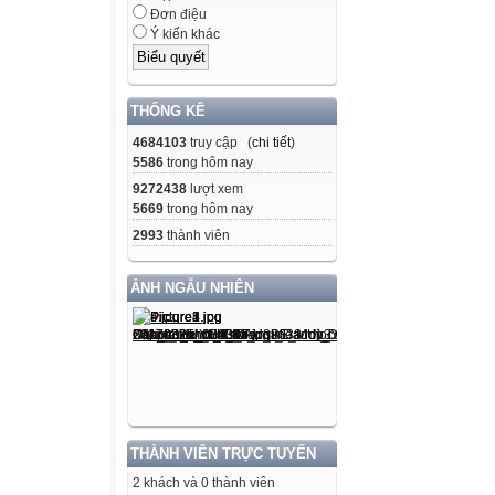
Đơn điệu
Ý kiến khác
THỐNG KÊ
4684103
truy cập (
chi tiết
)
5586
trong hôm nay
9272438
lượt xem
5669
trong hôm nay
2993
thành viên
ẢNH NGẪU NHIÊN
THÀNH VIÊN TRỰC TUYẾN
2 khách và 0 thành viên