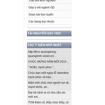
Trao đổi kinh nghiệm
Góp ý với ngành GD
Soạn bài trực tuyến
Các trang trực thuộc
TÀI NGUYÊN DẠY HỌC
CÁC Ý KIẾN MỚI NHẤT
http://thcs-quangdong-
quangbinh.violet.vn/...
CHÚC MỪNG NĂM MỚI 2015...
" NOEL hạnh phúc "...
Chúc bạn một ngày lễ Valentine
hạnh phúc và tràn...
Năm mới chúc mọi người vui vẻ,
mạnh khỏe, an...
Dịp hè rảnh ai có nhu cầu xin
mời xơi....
TVM thăm cô, thầy chúc thầy, cô