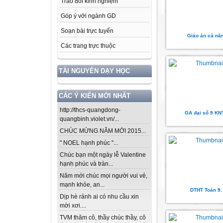
Trao đổi kinh nghiệm
Góp ý với ngành GD
Soạn bài trực tuyến
Giáo án cả nă
Các trang trực thuộc
TÀI NGUYÊN DẠY HỌC
CÁC Ý KIẾN MỚI NHẤT
http://thcs-quangdong-
GA đại số 9 KN
quangbinh.violet.vn/...
CHÚC MỪNG NĂM MỚI 2015...
" NOEL hạnh phúc "...
Chúc bạn một ngày lễ Valentine
hạnh phúc và tràn...
Năm mới chúc mọi người vui vẻ,
mạnh khỏe, an...
DTHT Toán 9.
Dịp hè rảnh ai có nhu cầu xin
mời xơi....
TVM thăm cô, thầy chúc thầy, cô