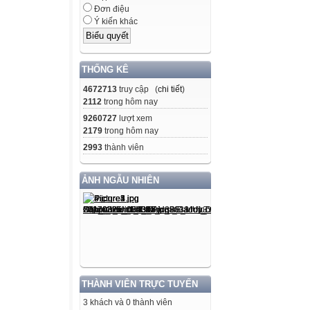
Đơn điệu
Ý kiến khác
THỐNG KÊ
4672713
truy cập (
chi tiết
)
2112
trong hôm nay
9260727
lượt xem
2179
trong hôm nay
2993
thành viên
ẢNH NGẪU NHIÊN
THÀNH VIÊN TRỰC TUYẾN
3 khách và 0 thành viên