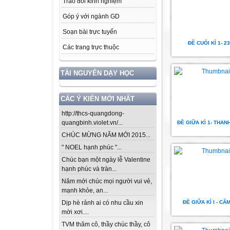
Trao đổi kinh nghiệm
Góp ý với ngành GD
Soạn bài trực tuyến
ĐỀ CUỐI KÌ 1- 23
Các trang trực thuộc
TÀI NGUYÊN DẠY HỌC
CÁC Ý KIẾN MỚI NHẤT
http://thcs-quangdong-
quangbinh.violet.vn/...
ĐỀ GIỮA KÌ 1- THA
CHÚC MỪNG NĂM MỚI 2015...
" NOEL hạnh phúc "...
Chúc bạn một ngày lễ Valentine
hạnh phúc và tràn...
Năm mới chúc mọi người vui vẻ,
mạnh khỏe, an...
ĐỀ GIỮA KÌ I - CẨ
Dịp hè rảnh ai có nhu cầu xin
mời xơi....
TVM thăm cô, thầy chúc thầy, cô