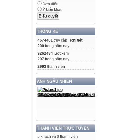
Đơn điệu
Ý kiến khác
THỐNG KÊ
4674401
truy cập (
chi tiết
)
200
trong hôm nay
9262484
lượt xem
207
trong hôm nay
2993
thành viên
ẢNH NGẪU NHIÊN
THÀNH VIÊN TRỰC TUYẾN
5 khách và 0 thành viên