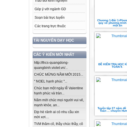
Trao đổi kinh nghiệm
Góp ý với ngành GD
Soạn bài trực tuyến
Chương 1-Bài 1-Phươ
quy về phương trình .
một ẩn
Các trang trực thuộc
TÀI NGUYÊN DẠY HỌC
CÁC Ý KIẾN MỚI NHẤT
http://thcs-quangdong-
ĐỀ KIỂM TRA HỌC KÌ
TOÁN 9.
quangbinh.violet.vn/...
CHÚC MỪNG NĂM MỚI 2015...
" NOEL hạnh phúc "...
Chúc bạn một ngày lễ Valentine
hạnh phúc và tràn...
Năm mới chúc mọi người vui vẻ,
mạnh khỏe, an...
Tuyển tập 27 năm đề 
Toán ... chuyên Hư
Dịp hè rảnh ai có nhu cầu xin
mời xơi....
TVM thăm cô, thầy chúc thầy, cô