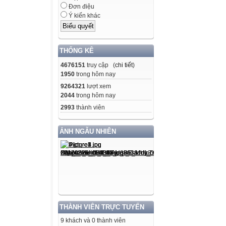
Đơn điệu
Ý kiến khác
THỐNG KÊ
4676151
truy cập (
chi tiết
)
1950
trong hôm nay
9264321
lượt xem
2044
trong hôm nay
2993
thành viên
ẢNH NGẪU NHIÊN
THÀNH VIÊN TRỰC TUYẾN
9 khách và 0 thành viên