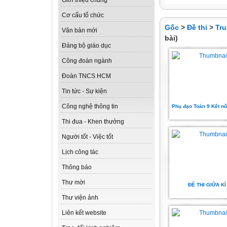
Giới thiệu chung
Cơ cấu tổ chức
Gốc
>
Đề thi
>
Tru
Văn bản mới
bài)
Đảng bộ giáo dục
Công đoàn ngành
Đoàn TNCS HCM
Tin tức - Sự kiện
Công nghệ thông tin
Phụ đạo Toán 9 Kết nối
Thi đua - Khen thưởng
Người tốt - Việc tốt
Lịch công tác
Thông báo
Thư mời
ĐỀ THI GIỮA KÌ 
Thư viện ảnh
Liên kết website