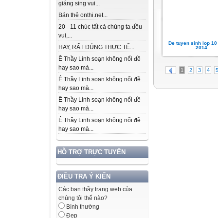
giáng sing vui...
Bán thẻ onthi.net...
20 - 11 chúc tất cả chúng ta đều
vui,...
De tuyen sinh lop 10 
HAY, RẤT ĐÚNG THỰC TẾ...
2014
Ê Thầy Linh soạn không nổi đề
hay sao mà...
1
2
3
4
Ê Thầy Linh soạn không nổi đề
hay sao mà...
Ê Thầy Linh soạn không nổi đề
hay sao mà...
Ê Thầy Linh soạn không nổi đề
hay sao mà...
HỖ TRỢ TRỰC TUYẾN
ĐIỀU TRA Ý KIẾN
Các bạn thầy trang web của
chúng tôi thế nào?
Bình thường
Đẹp